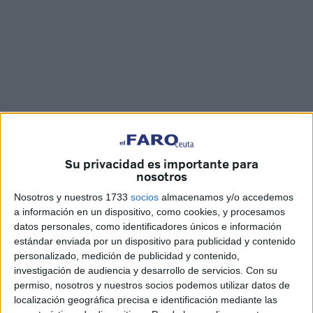
Fotos: Quino / Vídeo: Marina Risco
Su privacidad es importante para
nosotros
Nosotros y nuestros 1733
socios
almacenamos y/o accedemos
a información en un dispositivo, como cookies, y procesamos
“Nadie en el Tercio sabía, quien era aquel legionario, tan
datos personales, como identificadores únicos e información
estándar enviada por un dispositivo para publicidad y contenido
audaz y temerario que a la Legión se alistó…”, como ha
personalizado, medición de publicidad y contenido,
sido siempre,
el ‘Novio de la Muerte’.
Un himno
investigación de audiencia y desarrollo de servicios.
Con su
tradicional, sencillo y que llega directo al corazón. La
permiso, nosotros y nuestros socios podemos utilizar datos de
canción más esperada por todos los que se agolpan a
localización geográfica precisa e identificación mediante las