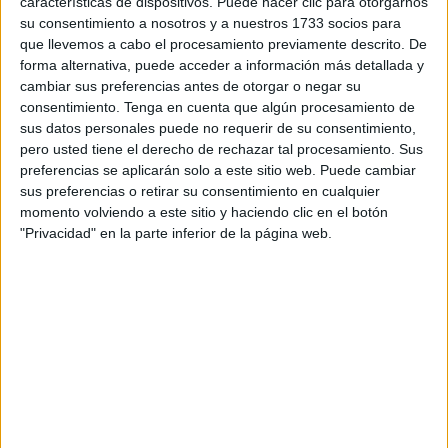
esperar los desfiles de las damas y caballeros legionarios
características de dispositivos. Puede hacer clic para otorgarnos
su consentimiento a nosotros y a nuestros 1733 socios para
tanto en Ceuta como en todos los puntos de España.
que llevemos a cabo el procesamiento previamente descrito. De
forma alternativa, puede acceder a información más detallada y
El acto de celebración del 103
aniversario
de
la Legión
cambiar sus preferencias antes de otorgar o negar su
no iba a ser una excepción y han vuelto a escucharse esos
consentimiento.
Tenga en cuenta que algún procesamiento de
sones tan característicos. Sus intérpretes, los legionarios.
sus datos personales puede no requerir de su consentimiento,
Con sus voces rotas que han hecho aflorar las emociones
pero usted tiene el derecho de rechazar tal procesamiento. Sus
preferencias se aplicarán solo a este sitio web. Puede cambiar
de todos los allí presentes.
sus preferencias o retirar su consentimiento en cualquier
momento volviendo a este sitio y haciendo clic en el botón
El patio central del acuartelamiento García Aldave, su
"Privacidad" en la parte inferior de la página web.
escenario. No hay mejor espacio para poder escuchar
estos sones que el lugar donde se cuece y forja
el espíritu
legionario
.
Su letra recoge la historia de un suceso real que tuvo lugar
el 7 de enero de 1971 en Beni Hassán. En el transcurso de
una acción militar durante la Guerra del Rif, falleció como
consecuencia de heridas de guerra el cabo de la primera
bandera de La Legión Baltasar Queija de la Vega. En su