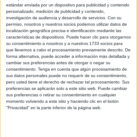
estándar enviada por un dispositivo para publicidad y contenido
hijos o los que vayan a tenerlos en los próximos meses.
personalizado, medición de publicidad y contenido,
investigación de audiencia y desarrollo de servicios.
Con su
El principal cambio reside en que ya existe la posibilidad
permiso, nosotros y nuestros socios podemos utilizar datos de
de acumular las horas retribuidas de ausencia por este
localización geográfica precisa e identificación mediante las
permiso como un derecho de todas las personas
características de dispositivos. Puede hacer clic para otorgarnos
trabajadoras. Así, ya no hay necesidad de que esté
su consentimiento a nosotros y a nuestros 1733 socios para
que llevemos a cabo el procesamiento previamente descrito. De
recogida en el convenio colectivo o en un acuerdo con la
forma alternativa, puede acceder a información más detallada y
empresa.
cambiar sus preferencias antes de otorgar o negar su
consentimiento.
Tenga en cuenta que algún procesamiento de
La reforma del permiso
se aprobó el pasado mes de
sus datos personales puede no requerir de su consentimiento,
diciembre de 2023
para extenderlo a
un máximo de 28
pero usted tiene el derecho de rechazar tal procesamiento. Sus
días
para las personas trabajadoras.
preferencias se aplicarán solo a este sitio web. Puede cambiar
sus preferencias o retirar su consentimiento en cualquier
momento volviendo a este sitio y haciendo clic en el botón
Quiénes pueden disfrutar el permiso
"Privacidad" en la parte inferior de la página web.
Se trata de un derecho individual para todos aquellos
trabajadores y no se puede transferir al otro progenitor,
adoptante, guardador o acogedor, según recoge la