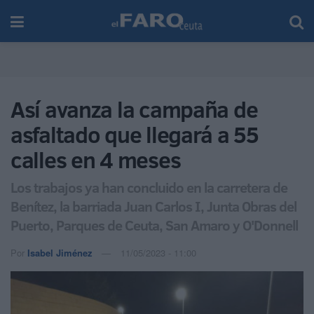
Así avanza la campaña de
asfaltado que llegará a 55
calles en 4 meses
Los trabajos ya han concluido en la carretera de
Benítez, la barriada Juan Carlos I, Junta Obras del
Puerto, Parques de Ceuta, San Amaro y O'Donnell
Por
Isabel Jiménez
11/05/2023 - 11:00