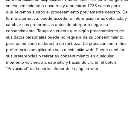
Ceuta que está ejecutando la
Consejería de Fomento
y
su consentimiento a nosotros y a nuestros 1733 socios para
Turismo, actuaciones a las que se ha dedicado una
que llevemos a cabo el procesamiento previamente descrito. De
inversión superior a los 4 millones de euros.
forma alternativa, puede acceder a información más detallada y
cambiar sus preferencias antes de otorgar o negar su
Al respecto, han señalado que los trabajos, que se
consentimiento.
Tenga en cuenta que algún procesamiento de
extenderán a
55 calles y avenidas
de la ciudad, han
sus datos personales puede no requerir de su consentimiento,
pero usted tiene el derecho de rechazar tal procesamiento. Sus
concluido en las siguientes zonas:
en la carretera de
preferencias se aplicarán solo a este sitio web. Puede cambiar
Benítez
y la del embalse, en la barriada Juan Carlos I,
sus preferencias o retirar su consentimiento en cualquier
apertura del vial en el puerto, en la barriada Junta Obras
momento volviendo a este sitio y haciendo clic en el botón
del Puerto, Parques de Ceuta, Padre Feijóo y Teniente
"Privacidad" en la parte inferior de la página web.
Coronel Muslera, y la avenida España.
Igualmente han anunciado que también se ha llevado ya a
cabo en la calle Independencia, Alcalde Vitori Goñalons,
paseo de Colón, calle Velarde, Santander, avenida Cadi
Iyad, carretera de San Amaro, Huerta Téllez (avenida
Miguel Arruda), Juan XXIII y Francisco Javier Sahuquillo
(Miramar Bajo), avenida Juan Pablo II, Bermudo Soriano,