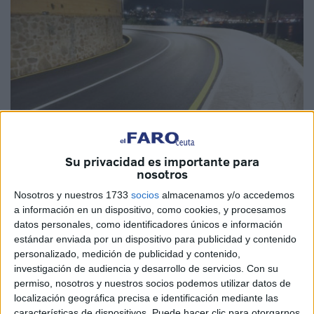
Su privacidad es importante para
nosotros
Imágenes cedidas
Nosotros y nuestros 1733
socios
almacenamos y/o accedemos
a información en un dispositivo, como cookies, y procesamos
datos personales, como identificadores únicos e información
estándar enviada por un dispositivo para publicidad y contenido
personalizado, medición de publicidad y contenido,
El Gobierno de la Ciudad
han informado este jueves
investigación de audiencia y desarrollo de servicios.
Con su
sobre los
avances de la campaña
de rehabilitación del
permiso, nosotros y nuestros socios podemos utilizar datos de
pavimento más importante acometida hasta la fecha en
localización geográfica precisa e identificación mediante las
características de dispositivos. Puede hacer clic para otorgarnos