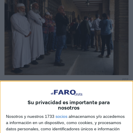
EFE
Su privacidad es importante para
nosotros
La familia de
Saida El Yousif
, la mujer asesinada en la
Nosotros y nuestros 1733
socios
almacenamos y/o accedemos
localidad navarra de
Arguedas
, trabaja ahora para lograr la
a información en un dispositivo, como cookies, y procesamos
repatriación de su cuerpo a Marruecos
, su país de
datos personales, como identificadores únicos e información