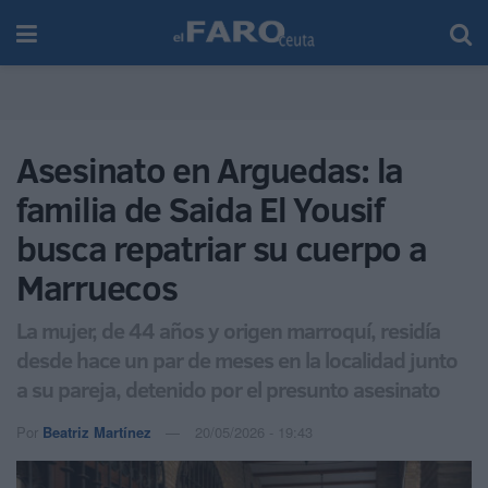
Asesinato en Arguedas: la
familia de Saida El Yousif
busca repatriar su cuerpo a
Marruecos
La mujer, de 44 años y origen marroquí, residía
desde hace un par de meses en la localidad junto
a su pareja, detenido por el presunto asesinato
Por
Beatriz Martínez
20/05/2026 - 19:43