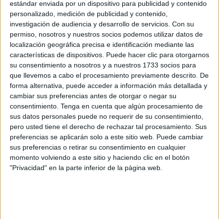
origen, tras el crimen machista ocurrido este pasado fin de
estándar enviada por un dispositivo para publicidad y contenido
personalizado, medición de publicidad y contenido,
semana.
investigación de audiencia y desarrollo de servicios.
Con su
permiso, nosotros y nuestros socios podemos utilizar datos de
Saida, de
44 años
y natural de la ciudad marroquí de
localización geográfica precisa e identificación mediante las
Oujda
, llevaba apenas unos meses desplazándose entre
características de dispositivos. Puede hacer clic para otorgarnos
Navarra y Francia junto a su marido. Según ha
su consentimiento a nosotros y a nuestros 1733 socios para
trascendido, la mujer tenía además una
hija menor de
que llevemos a cabo el procesamiento previamente descrito. De
forma alternativa, puede acceder a información más detallada y
edad que permanece actualmente en Marruecos
.
cambiar sus preferencias antes de otorgar o negar su
consentimiento.
Tenga en cuenta que algún procesamiento de
La gestión de los trámites para el traslado del cuerpo está
sus datos personales puede no requerir de su consentimiento,
siendo apoyada por la
Comunidad Pastoral y Solidaridad
,
pero usted tiene el derecho de rechazar tal procesamiento. Sus
presidida por
Mohammed Amnay
, que desde el lunes
preferencias se aplicarán solo a este sitio web. Puede cambiar
colabora con la familia en los
procedimientos
sus preferencias o retirar su consentimiento en cualquier
momento volviendo a este sitio y haciendo clic en el botón
administrativos necesarios para la
repatriación
.
"Privacidad" en la parte inferior de la página web.
Una vida entre Navarra y Francia
De acuerdo con la información conocida hasta el