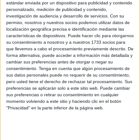
Ambos se han mostrado decididos a seguir “
aunando
estándar enviada por un dispositivo para publicidad y contenido
esfuerzos
” para la creación de una
Unidad de Salud
personalizado, medición de publicidad y contenido,
Mental Infanto-Juvenil
, a pesar de que esta competencia
investigación de audiencia y desarrollo de servicios.
Con su
permiso, nosotros y nuestros socios podemos utilizar datos de
recae en el
Instituto Nacional de Gestión Sanitaria
localización geográfica precisa e identificación mediante las
(Ingesa)
, y no en el Ejecutivo autonómico.
características de dispositivos. Puede hacer clic para otorgarnos
su consentimiento a nosotros y a nuestros 1733 socios para
Durante su intervención,
Benzina
hizo hincapié en que
que llevemos a cabo el procesamiento previamente descrito. De
comparte la
inquietud
expresada por la portavoz del
forma alternativa, puede acceder a información más detallada y
Movimiento por la Dignidad y la Ciudadanía (MDyC)
,
cambiar sus preferencias antes de otorgar o negar su
consentimiento.
Tenga en cuenta que algún procesamiento de
Fatima Hamed
, quien impulsó la interpelación. La
sus datos personales puede no requerir de su consentimiento,
consejera puso de manifiesto que la población
pero usted tiene el derecho de rechazar tal procesamiento. Sus
adolescente representa un grupo “
especialmente
preferencias se aplicarán solo a este sitio web. Puede cambiar
vulnerable por la competitividad
” que caracteriza a la
sus preferencias o retirar su consentimiento en cualquier
momento volviendo a este sitio y haciendo clic en el botón
sociedad actual.
"Privacidad" en la parte inferior de la página web.
Por su parte, el presidente
Vivas
avaló públicamente las
palabras de su consejera, recordando que la
ministra de
Sanidad
,
Mónica García
, le había asegurado que en