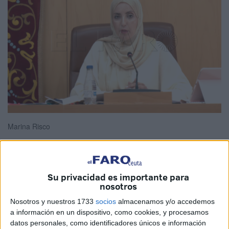
Marina Risco
La consejera de Sanidad,
Nabila Benzina
, junto al
Su privacidad es importante para
nosotros
presidente de la
Ciudad Autónoma de Ceuta
,
Juan
Vivas
, han reafirmado su compromiso durante el último
Nosotros y nuestros 1733
socios
almacenamos y/o accedemos
a información en un dispositivo, como cookies, y procesamos
punto del Pleno de la Asamblea celebrado este viernes.
datos personales, como identificadores únicos e información