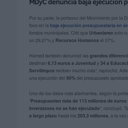
MDyC denuncia baja ejecución p
Por su parte, la portavoz del Movimiento por la
foco en la
baja ejecución presupuestaria en ár
fondos municipales. Citó que
Urbanismo
solo c
un 29,27% y
Recursos Humanos
el 37%.
Hamed también denunció las
grandes diferenci
destinan
6,13 euros a Juventud
y
34 a Educac
Servilimpce
reciben mucho más”, reprochó. Además
una ejecución del
90%
del presupuesto aprobad
Uno de los datos más alarmantes, según la porta
“
Presupuestan más de 113 millones de euros 
inversiones no se han ejecutado
”, concluyó. 
a largo plazo
hasta los
203,3 millones
, a la ve