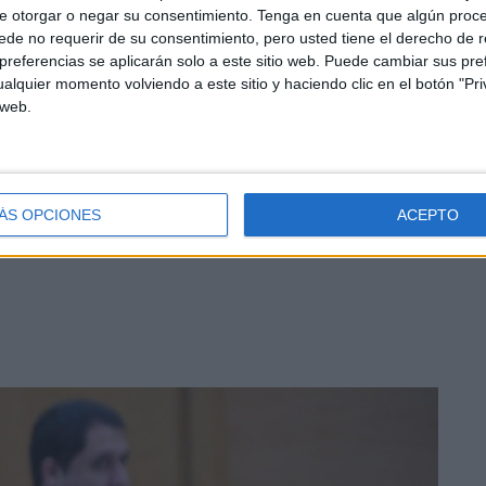
servicios esenciales
sufren abandono. “
No todo
e otorgar o negar su consentimiento.
Tenga en cuenta que algún proc
de no requerir de su consentimiento, pero usted tiene el derecho de r
ñalando la falta de inversión en
centros de salud,
referencias se aplicarán solo a este sitio web. Puede cambiar sus pref
alquier momento volviendo a este sitio y haciendo clic en el botón "Pri
 web.
al respecto al apoyo del Gobierno central. “Cuando se
ibe cuantiosas ayudas del Estado
que permiten cerrar
marcando la necesidad de redistribuir los recursos con
ÁS OPCIONES
ACEPTO