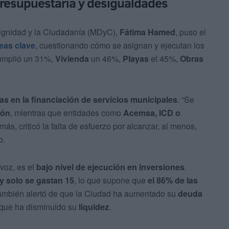
resupuestaria y desigualdades
 Dignidad y la Ciudadanía (MDyC),
Fátima Hamed
, puso el
eas clave
, cuestionando cómo se asignan y ejecutan los
umplió un 31%,
Vivienda
un 46%,
Playas
el 45%,
Obras
as en la financiación de servicios municipales
. “Se
ión
, mientras que entidades como
Acemsa, ICD o
, criticó la falta de esfuerzo por alcanzar, al menos,
o.
voz, es el
bajo nivel de ejecución en inversiones
.
y solo se gastan 15
, lo que supone que
el 86% de las
También alertó de que la Ciudad ha aumentado su
deuda
z que ha disminuido su
liquidez
.