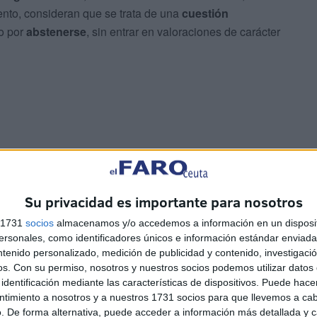
nto, consideran que se trata de una
cuestión
do por
abstenerse
, sin entrar en valoraciones de carácter
 se abstiene “por responsabilidad”
Su privacidad es importante para nosotros
plicó que la abstención de su grupo no implica
s 1731
socios
almacenamos y/o accedemos a información en un disposit
odemos hacerla nuestra
”, señaló. Subrayó que parte
sonales, como identificadores únicos e información estándar enviada 
uto de una buena gestión local, sino de la
aportación del
ntenido personalizado, medición de publicidad y contenido, investigaci
os.
Con su permiso, nosotros y nuestros socios podemos utilizar datos 
identificación mediante las características de dispositivos. Puede hacer
ntimiento a nosotros y a nuestros 1731 socios para que llevemos a ca
on superávit
, se produce un gasto casi total en
. De forma alternativa, puede acceder a información más detallada y 