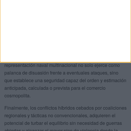
los itinerarios adecuados, poner por las nubes los seguros
y readaptar el proceder de los actores comerciales.
Y tercero, la respuesta internacional, mayormente los
desdobles navales, muestran una voluntad consistente y
conjugada de la Comunidad Internacional por defender la
libertad de navegación y respaldar la armonía en uno de
los trayectos marítimos más sensibles del planeta. La
representación naval multinacional no solo ejerce como
palanca de disuasión frente a eventuales ataques, sino
que establece una seguridad capaz del orden y estimación
anticipada, calculada o prevista para el comercio
cosmopolita.
Finalmente, los conflictos híbridos cebados por coaliciones
regionales y tácticas no convencionales, adquieren el
potencial de turbar el equilibrio sin necesidad de guerras
abiertas y alcanzar el mayor pico de violencia desde la