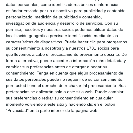
Ormuz le incumbe a la República Islámica de Irán y al
datos personales, como identificadores únicos e información
Sultanato de Omán, este último por medio de la
estándar enviada por un dispositivo para publicidad y contenido
Gobernación de Musandam, circunscripción del Sultanato
personalizado, medición de publicidad y contenido,
investigación de audiencia y desarrollo de servicios.
Con su
que se halla en la parte más quebrada del Estrecho de
permiso, nosotros y nuestros socios podemos utilizar datos de
Ormuz en la rivera omaní. No obstante, en el siglo XX con
localización geográfica precisa e identificación mediante las
el boom energético que comportaron los amplios
características de dispositivos. Puede hacer clic para otorgarnos
yacimientos hidrocarburíferos (petróleo y gas) en el sector
su consentimiento a nosotros y a nuestros 1731 socios para
que llevemos a cabo el procesamiento previamente descrito. De
del Golfo Pérsico, su peso geopolítico aumentó, al igual
forma alternativa, puede acceder a información más detallada y
que en lo retrospectivo del tiempo, la interposición de las
cambiar sus preferencias antes de otorgar o negar su
grandes potencias es habitual.
consentimiento.
Tenga en cuenta que algún procesamiento de
sus datos personales puede no requerir de su consentimiento,
“Lejos de ser un punto
pero usted tiene el derecho de rechazar tal procesamiento. Sus
preferencias se aplicarán solo a este sitio web. Puede cambiar
exclusivo de travesía, este
sus preferencias o retirar su consentimiento en cualquier
momento volviendo a este sitio y haciendo clic en el botón
recoveco se alinea como
"Privacidad" en la parte inferior de la página web.
una encrucijada de
dominaciones, contrapesos