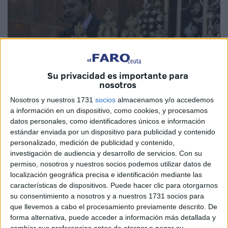
Su privacidad es importante para
nosotros
Nosotros y nuestros 1731
socios
almacenamos y/o accedemos
a información en un dispositivo, como cookies, y procesamos
datos personales, como identificadores únicos e información
estándar enviada por un dispositivo para publicidad y contenido
personalizado, medición de publicidad y contenido,
investigación de audiencia y desarrollo de servicios.
Con su
La Romería de San Antonio 2019 ya tiene pregonero. El
permiso, nosotros y nuestros socios podemos utilizar datos de
ceutí Arturo Fuentes Cabrera será el encargado de
localización geográfica precisa e identificación mediante las
características de dispositivos. Puede hacer clic para otorgarnos
presentar un espectáculo "mayúsculo", un evento "divino",
su consentimiento a nosotros y a nuestros 1731 socios para
en palabras del que tiene como objetivo "acercar a los
que llevemos a cabo el procesamiento previamente descrito. De
ciudadanos un poco más a los santos de nuestra historia".
forma alternativa, puede acceder a información más detallada y
Así lo asegura Cabrera a este periódico.
cambiar sus preferencias antes de otorgar o negar su