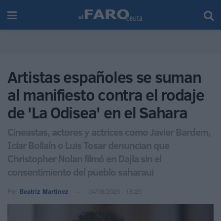
Artistas españoles se suman
al manifiesto contra el rodaje
de 'La Odisea' en el Sahara
Cineastas, actores y actrices como Javier Bardem,
Icíar Bollaín o Luis Tosar denuncian que
Christopher Nolan filmó en Dajla sin el
consentimiento del pueblo saharaui
Por
Beatriz Martínez
04/08/2025 - 18:25