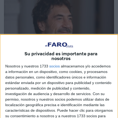
Su privacidad es importante para
nosotros
Nosotros y nuestros 1733
socios
almacenamos y/o accedemos
Imagen cedida
a información en un dispositivo, como cookies, y procesamos
datos personales, como identificadores únicos e información
estándar enviada por un dispositivo para publicidad y contenido
personalizado, medición de publicidad y contenido,
investigación de audiencia y desarrollo de servicios.
Con su
Artistas españoles como los realizadores Rodrigo
permiso, nosotros y nuestros socios podemos utilizar datos de
Sorogoyen e Icíar Bollaín y actores como Javier Bardem,
localización geográfica precisa e identificación mediante las
Juan Diego Botto, Carolina Yuste o Luis Tosar se han
características de dispositivos. Puede hacer clic para otorgarnos
su consentimiento a nosotros y a nuestros 1733 socios para
sumado al manifiesto del Festival Internacional de Cine