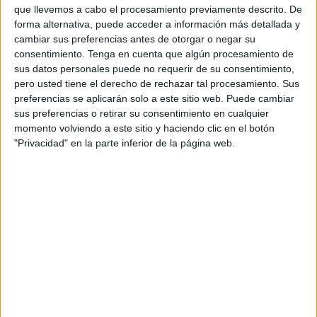
que llevemos a cabo el procesamiento previamente descrito. De
del Sahara (FiSahara)
contra el rodaje de 'La Odisea' de
forma alternativa, puede acceder a información más detallada y
Christopher Nolan en el
Sahara Occidental
.
cambiar sus preferencias antes de otorgar o negar su
consentimiento.
Tenga en cuenta que algún procesamiento de
Según ha publicado
EFE
, en dicho manifiesto, remitido a
sus datos personales puede no requerir de su consentimiento,
los medios, se pide a Universal Pictures, Syncopy y Nolan
pero usted tiene el derecho de rechazar tal procesamiento. Sus
preferencias se aplicarán solo a este sitio web. Puede cambiar
"
que rompan su silencio
sobre por qué eligieron la
sus preferencias o retirar su consentimiento en cualquier
ciudad de Dajla, ocupada por Marruecos, en el Sahara
momento volviendo a este sitio y haciendo clic en el botón
Occidental, como lugar de rodaje de escenas de la
"Privacidad" en la parte inferior de la página web.
película".
"El señor Nolan filmó allí sin el consentimiento del
pueblo saharaui
. El único consentimiento que recibió
provino de la fuerza ocupante: Marruecos. A día de hoy,
Dajla y el Sahara Occidental no son el lugar soñado que
Nolan imagina para su película", denuncia el texto.
A lo largo del mismo se señala entre otros puntos que
el
pueblo saharaui fue "expulsado" de su tierra en 1975
,