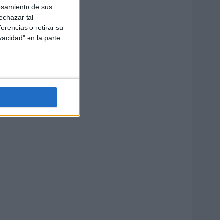
esamiento de sus
echazar tal
erencias o retirar su
vacidad" en la parte