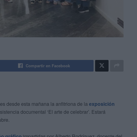
Compartir en Facebook
es desde esta mañana la anfitriona de la
exposición
istencia documental ‘El arte de celebrar’. Estará
ubre.
ño gráfico
impartidas por Alberto Rodríguez, docente del