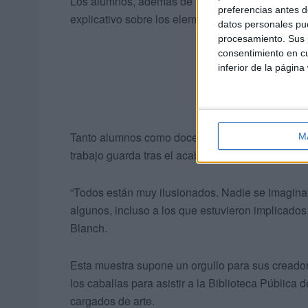
Los alumnos, además de la creación de los cart
preferencias antes d
explicativo sobre los elementos concretos que han
datos personales pue
procesamiento. Sus p
consentimiento en cu
inferior de la página
Tanto alumnos como docentes tenían una gran ilu
M
trabajo guarda tras el acabado final.
“Todos están muy ilusionados. Nadie se imaginaba
algunos, incluso a los que estuvieron implicados e
Blanch.
Esta muestra supone un orgullo para sus creado
los caballas para asistir a la Biblioteca Pública 
cargados de arte.