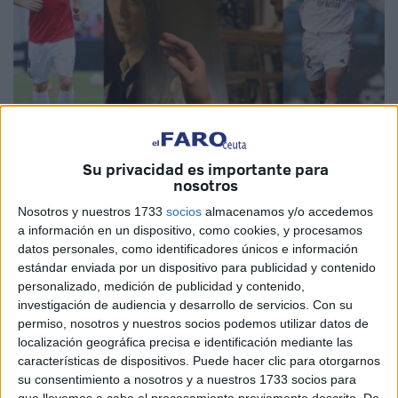
Su privacidad es importante para
nosotros
Imágenes cedidas
Nosotros y nuestros 1733
socios
almacenamos y/o accedemos
a información en un dispositivo, como cookies, y procesamos
datos personales, como identificadores únicos e información
estándar enviada por un dispositivo para publicidad y contenido
Aunque parezca imposible las trayectorias del joven
personalizado, medición de publicidad y contenido,
futbolista
del Real Madrid Castilla Sergio Arribas y el
investigación de audiencia y desarrollo de servicios.
Con su
veterano delantero de la
AD Ceuta
Rodri Ríos tienen
permiso, nosotros y nuestros socios podemos utilizar datos de
mucho de paralelo, al menos en un momento clave, el de
localización geográfica precisa e identificación mediante las
la eclosión.
características de dispositivos. Puede hacer clic para otorgarnos
su consentimiento a nosotros y a nuestros 1733 socios para