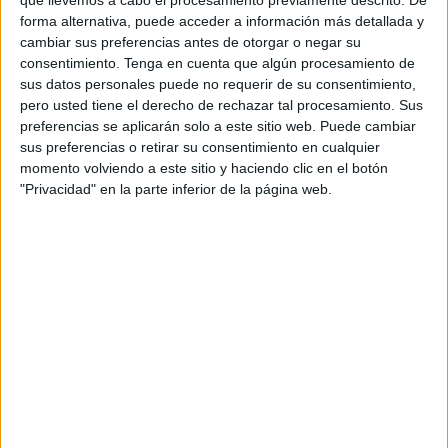
El pichichi de Dos Hermanas inició su trayectoria en la
que llevemos a cabo el procesamiento previamente descrito. De
forma alternativa, puede acceder a información más detallada y
A.D. La Motilla, pasando luego a las categorías inferiores
cambiar sus preferencias antes de otorgar o negar su
del Sevilla. Con tan solo veinte años debutó Ríos en el
consentimiento.
Tenga en cuenta que algún procesamiento de
primer equipo del conjunto de Nervión e incluso anotó un
sus datos personales puede no requerir de su consentimiento,
gol decisivo que supuso la clasificación de los hispalenses
pero usted tiene el derecho de rechazar tal procesamiento. Sus
preferencias se aplicarán solo a este sitio web. Puede cambiar
para la previa de la Liga de Campeones.
sus preferencias o retirar su consentimiento en cualquier
momento volviendo a este sitio y haciendo clic en el botón
Pocos días antes de cumplir los 19, Arribas disputó su
"Privacidad" en la parte inferior de la página web.
primer encuentro con el primer equipo del Real Madrid.
Corría el año 2020 y, desde entonces, el jovencísimo
futbolista del Castilla ha aparecido esporádicamente, en
muy contadas ocasiones, con los mayores de la 'Casa
Blanca'.
Algo parecido le sucedió a Ríos, que no encontró
continuidad en el Sevilla y tampoco consiguió dar el salto
al primer equipo del Fútbol Club Barcelona tras fichar por
su filial.