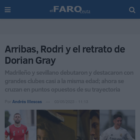
Arribas, Rodri y el retrato de
Dorian Gray
Madrileño y sevillano debutaron y destacaron con
grandes clubes casi a la misma edad; ahora se
cruzan en puntos opuestos de su trayectoria
Por
Andrés Illescas
03/05/2023 - 11:13