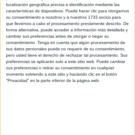
Este evento castrense ha estado presidente
por el
localización geográfica precisa e identificación mediante las
comandante general
, Marcos Llago Navarro. Se han
características de dispositivos. Puede hacer clic para otorgarnos
su consentimiento a nosotros y a nuestros 1733 socios para
repartido banderitas de España a todos los asistentes.
que llevemos a cabo el procesamiento previamente descrito. De
forma alternativa, puede acceder a información más detallada y
Ha formado una Unidad de Honores del Tercio al mando
cambiar sus preferencias antes de otorgar o negar su
del capitán Domínguez compuesta por Escuadra de
consentimiento.
Tenga en cuenta que algún procesamiento de
Gastadores y Banda de Guerra del 2º Tercio, la unidad de
sus datos personales puede no requerir de su consentimiento,
Música del Batallón de Cuartel General de la
pero usted tiene el derecho de rechazar tal procesamiento. Sus
preferencias se aplicarán solo a este sitio web. Puede cambiar
Comandancia General y la unidad de Honores de la
sus preferencias o retirar su consentimiento en cualquier
primera compañía de la Bandera Cristo de Lepanto IV de
momento volviendo a este sitio y haciendo clic en el botón
la Legión.
"Privacidad" en la parte inferior de la página web.
A este acto castrense no han faltado las autoridades, tanto
civiles como militares, destacando la presencia del
presidente de la Ciudad, Juan Vivas, el superintendente
de la
Policía Local
, Sebastián Vega, y el teniente coronel
de la
Guardia Civil
, José María Jiménez, además del
segundo jefe de la Jefatura Superior.