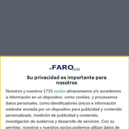
Fotos y vídeo: Diego Naranjo / Joaquín Viera
Su privacidad es importante para
nosotros
La plaza de África
ha acogido esta noche
un arriado de
Nosotros y nuestros 1733
socios
almacenamos y/o accedemos
bandera
protagonizado por el Tercio Duque de Alba II de
a información en un dispositivo, como cookies, y procesamos
datos personales, como identificadores únicos e información
la Legión
de Ceuta. Un acto que se ha encuadrado dentro
estándar enviada por un dispositivo para publicidad y contenido
los diferentes programados por el
Día de las Fuerzas
personalizado, medición de publicidad y contenido,
Armadas
.
investigación de audiencia y desarrollo de servicios.
Con su
permiso, nosotros y nuestros socios podemos utilizar datos de