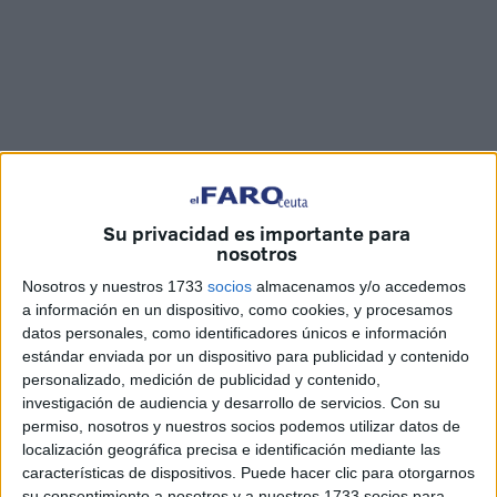
Su privacidad es importante para
nosotros
Nosotros y nuestros 1733
socios
almacenamos y/o accedemos
a información en un dispositivo, como cookies, y procesamos
Imágenes: Marina Risco
datos personales, como identificadores únicos e información
estándar enviada por un dispositivo para publicidad y contenido
personalizado, medición de publicidad y contenido,
investigación de audiencia y desarrollo de servicios.
Con su
permiso, nosotros y nuestros socios podemos utilizar datos de
Con motivo del vigésimo cuarto aniversario de la creación
localización geográfica precisa e identificación mediante las
del
Batallón del Cuartel General
de la Comandancia
características de dispositivos. Puede hacer clic para otorgarnos
General de Ceuta (
COMGECEU
), este jueves 25 de
su consentimiento a nosotros y a nuestros 1733 socios para