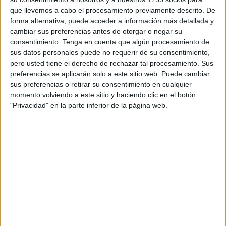
que llevemos a cabo el procesamiento previamente descrito. De
noviembre a las 18.10 horas se ha hecho un
arriado de
forma alternativa, puede acceder a información más detallada y
bandera
en la fachada de Comandancia, presidido por el
cambiar sus preferencias antes de otorgar o negar su
Comandante General interino de Ceuta, General de
consentimiento.
Tenga en cuenta que algún procesamiento de
Brigada José María Castaño Fernández, como preámbulo
sus datos personales puede no requerir de su consentimiento,
al acto militar que se llevará a cabo este viernes 26 viernes
pero usted tiene el derecho de rechazar tal procesamiento. Sus
preferencias se aplicarán solo a este sitio web. Puede cambiar
de noviembre a las 12.00 horas.
sus preferencias o retirar su consentimiento en cualquier
momento volviendo a este sitio y haciendo clic en el botón
De acuerdo con la reseña de su creación, “la Norma
"Privacidad" en la parte inferior de la página web.
General 15/97, de Constitución y Funcionamiento de los
Batallones de Cuartel General del Mando de Canarias y
las Comandancias Generales, establece que a partir del 1
de noviembre de 1997 se constituirá el Batallón del
Cuartel General de la Comandancia General de Ceuta. En
el BOD nº 231 de 26 de noviembre de 1997 se destina al
personal que inicialmente pasa a engrosar las filas del
BCG de la COMGECEU”.
De igual manera, destacan que “las unidades que lo