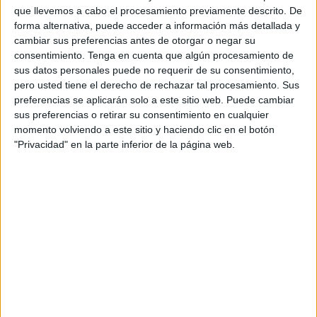
que llevemos a cabo el procesamiento previamente descrito. De
El sospechoso, un
joven de 24 años
y residente de la
forma alternativa, puede acceder a información más detallada y
cambiar sus preferencias antes de otorgar o negar su
ciudad costera de
Martil
, está siendo investigado por su
consentimiento.
Tenga en cuenta que algún procesamiento de
presunto rol en la publicación de
contenido digital
que
sus datos personales puede no requerir de su consentimiento,
busca promover la organización de
intentos colectivos
pero usted tiene el derecho de rechazar tal procesamiento. Sus
para cruzar la frontera de manera ilícita
.
preferencias se aplicarán solo a este sitio web. Puede cambiar
sus preferencias o retirar su consentimiento en cualquier
Se conoció que el joven utilizaba diversas
redes sociales
,
momento volviendo a este sitio y haciendo clic en el botón
"Privacidad" en la parte inferior de la página web.
concretamente las plataformas
Facebook y TikTok
, para
llevar a cabo esta actividad de incitación.
Intensas investigaciones de campo
La captura del individuo fue el resultado de intensas
investigaciones de campo y técnicas que se extendieron
por un periodo de
más de dos semanas
.
Este esfuerzo de las autoridades permitió determinar su