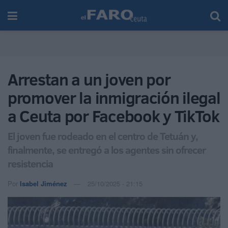
Arrestan a un joven por
promover la inmigración ilegal
a Ceuta por Facebook y TikTok
El joven fue rodeado en el centro de Tetuán y,
finalmente, se entregó a los agentes sin ofrecer
resistencia
Por
Isabel Jiménez
25/10/2025 - 21:15