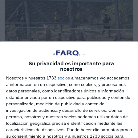
Su privacidad es importante para
nosotros
Imagen de archivo
Nosotros y nuestros 1733
socios
almacenamos y/o accedemos
a información en un dispositivo, como cookies, y procesamos
datos personales, como identificadores únicos e información
estándar enviada por un dispositivo para publicidad y contenido
personalizado, medición de publicidad y contenido,
Las fuerzas de
seguridad
en la ciudad marroquí de
investigación de audiencia y desarrollo de servicios.
Con su
Tetuán
llevaron a cabo la
detención
de un joven bajo la
permiso, nosotros y nuestros socios podemos utilizar datos de
acusación de incitar a la
inmigración ilegal hacia Ceuta
.
localización geográfica precisa e identificación mediante las
El arresto se produjo el pasado viernes
24 de octubre de
características de dispositivos. Puede hacer clic para otorgarnos
2025
, después de una intensa
investigación policial
.
su consentimiento a nosotros y a nuestros 1733 socios para