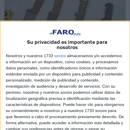
Su privacidad es importante para
nosotros
Nosotros y nuestros 1733
socios
almacenamos y/o accedemos
a información en un dispositivo, como cookies, y procesamos
datos personales, como identificadores únicos e información
estándar enviada por un dispositivo para publicidad y contenido
personalizado, medición de publicidad y contenido,
investigación de audiencia y desarrollo de servicios.
Con su
permiso, nosotros y nuestros socios podemos utilizar datos de
Un nuevo arrestado se suma a los 8
localización geográfica precisa e identificación mediante las
detenidos el pasado viernes en
características de dispositivos. Puede hacer clic para otorgarnos
su consentimiento a nosotros y a nuestros 1733 socios para
Oued Zem por pertenencia a una
que llevemos a cabo el procesamiento previamente descrito. De
forma alternativa, puede acceder a información más detallada y
célula terrorista
cambiar sus preferencias antes de otorgar o negar su