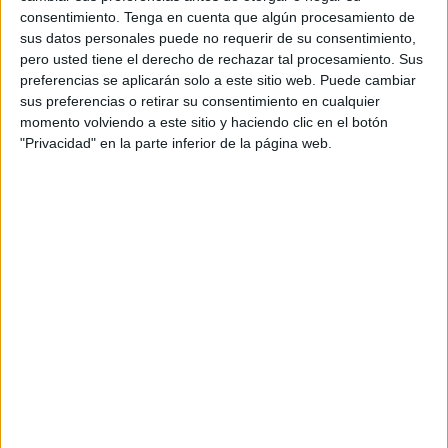
consentimiento.
Tenga en cuenta que algún procesamiento de
La investigación en curso, dirigida por la Oficina Central de
sus datos personales puede no requerir de su consentimiento,
Investigaciones Judiciales (BCIJ), que depende de la
pero usted tiene el derecho de rechazar tal procesamiento. Sus
preferencias se aplicarán solo a este sitio web. Puede cambiar
Dirección General de la Supervisión del Territorio
sus preferencias o retirar su consentimiento en cualquier
Nacional, ha permitido la detención de un nuevo individuo
momento volviendo a este sitio y haciendo clic en el botón
por presunta implicación a una célula terrorista que
"Privacidad" en la parte inferior de la página web.
pretendía atentar contra objetivos "sensibles" de varias
ciudades de Marruecos,
según ha apuntado la agencia de
noticias oficial MAP.
Esta nueva detención se
suma a los ocho individuos que
fueron detenidos el pasado viernes en Oued Zem, donde
decomisaron armas blancas, escopetas, uniformes
militares y documentos yihadistas.
El arrestado, según apunta la citada agencia estaba a
punto de recibir la financiación necesaria para conseguir
los materiales de fabricación de explosivos antes de