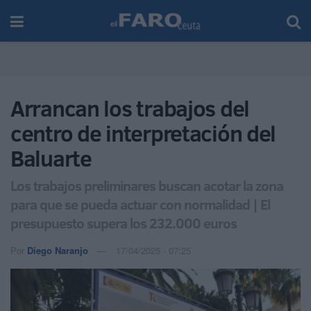
Arrancan los trabajos del
centro de interpretación del
Baluarte
Los trabajos preliminares buscan acotar la zona
para que se pueda actuar con normalidad | El
presupuesto supera los 232.000 euros
Por
Diego Naranjo
17/04/2025 - 07:25