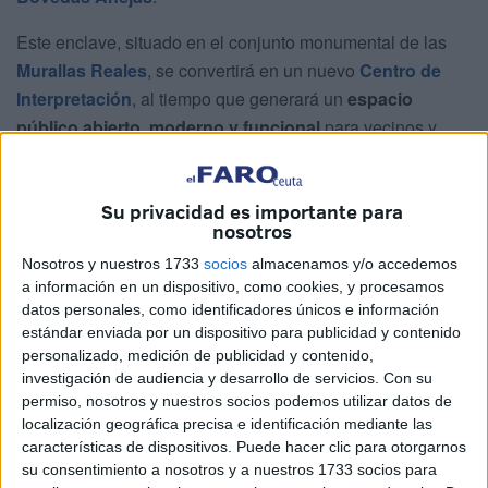
Este enclave, situado en el conjunto monumental de las
Murallas Reales
, se convertirá en un nuevo
Centro de
Interpretación
, al tiempo que generará un
espacio
público abierto, moderno y funcional
para vecinos y
visitantes.
Desde hace unos días, operarios de la
empresa Acota2
Su privacidad es importante para
Servicios y Mantenimiento
han comenzado los trabajos
nosotros
preliminares en la zona, que incluyen la colocación de
Nosotros y nuestros 1733
socios
almacenamos y/o accedemos
vallado de seguridad y la retirada del acerado existente.
a información en un dispositivo, como cookies, y procesamos
datos personales, como identificadores únicos e información
Esta actuación permitirá trabajar con normalidad en un
estándar enviada por un dispositivo para publicidad y contenido
personalizado, medición de publicidad y contenido,
área especialmente transitada, minimizando riesgos y
investigación de audiencia y desarrollo de servicios.
Con su
molestias a la ciudadanía. La transformación, con una
permiso, nosotros y nuestros socios podemos utilizar datos de
inversión estimada de 232.057 euros
, contempla una
localización geográfica precisa e identificación mediante las
intervención total sobre una superficie de 725 metros
características de dispositivos. Puede hacer clic para otorgarnos
su consentimiento a nosotros y a nuestros 1733 socios para
cuadrados y busca no solo mejorar el acceso, sino integrar