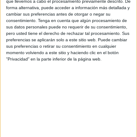
que llevemos a cabo el procesamiento previamente descrito. De
visual y funcionalmente esta parte del conjunto histórico en
forma alternativa, puede acceder a información más detallada y
la vida urbana de la ciudad.
cambiar sus preferencias antes de otorgar o negar su
consentimiento.
Tenga en cuenta que algún procesamiento de
El futuro Centro de Interpretación
se ubicará
en las
sus datos personales puede no requerir de su consentimiento,
Bóvedas Anejas del Baluarte de la Bandera
y se
pero usted tiene el derecho de rechazar tal procesamiento. Sus
contempla una gran sala exterior, a modo de antesala o
preferencias se aplicarán solo a este sitio web. Puede cambiar
sus preferencias o retirar su consentimiento en cualquier
plaza pública abierta, que actuará como punto de
momento volviendo a este sitio y haciendo clic en el botón
bienvenida al espacio expositivo interior.
"Privacidad" en la parte inferior de la página web.
Esta nueva configuración busca
realzar tanto el valor
arquitectónico de las estructuras
históricas como
facilitar la experiencia cultural de los visitantes.
Un proyecto con visión patrimonial
y urbana