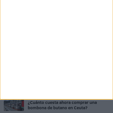
La Ciudad abre la puerta a que sus
empleados públicos puedan ocupar
plazas vacantes de la UNED
HACE 1 DÍA
167 trabajadores optan a convertirse en
funcionarios de carrera de la Ciudad
HACE 1 DÍA
528 estudiantes de Ceuta recibirán 265
euros de ayuda por haber terminado la
ESO
HACE 1 DÍA
El 'Murube' se pone a punto: todas las
obras previstas, al detalle
HACE 1 DÍA
¿Cuánto cuesta ahora comprar una
bombona de butano en Ceuta?