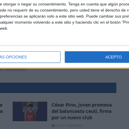
e otorgar o negar su consentimiento.
Tenga en cuenta que algún proc
de no requerir de su consentimiento, pero usted tiene el derecho de r
referencias se aplicarán solo a este sitio web. Puede cambiar sus pref
alquier momento volviendo a este sitio y haciendo clic en el botón "Pri
 web.
ortivas, ya que hasta el 30 de diciembre los jugadores
orte favorito y no perder el ritmo para la vuelta de la
ÁS OPCIONES
ACEPTO
nio Campoamor
a
César Pino, joven promesa
na
del baloncesto ceutí, firma
por un nuevo club
HACE 4 SEMANAS