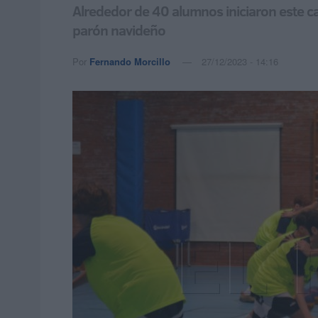
Alrededor de 40 alumnos iniciaron este ca
parón navideño
Por
Fernando Morcillo
27/12/2023 - 14:16