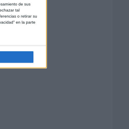
esamiento de sus
echazar tal
erencias o retirar su
vacidad" en la parte