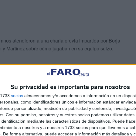
lumnos atendieron a una charla previa impartida por Borja
n y Martínez sobre cómo jugaban en su equipo suizo.
Su privacidad es importante para nosotros
s 1733
socios
almacenamos y/o accedemos a información en un disposit
n hizo lo propio con el infantil. El primero estuvo con los
sonales, como identificadores únicos e información estándar enviada 
adas a canasta. Por su parte, el segundo, estuvo con los
ntenido personalizado, medición de publicidad y contenido, investigaci
os.
Con su permiso, nosotros y nuestros socios podemos utilizar datos 
izando nuevos ejercicios para libarse del rival donde
identificación mediante las características de dispositivos. Puede hacer
icaciones de los profesionales.
ntimiento a nosotros y a nuestros 1733 socios para que llevemos a ca
. De forma alternativa, puede acceder a información más detallada y 