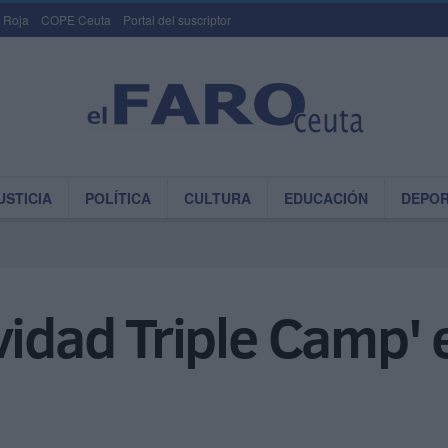
 Roja
COPE Ceuta
Portal del suscriptor
USTICIA
POLÍTICA
CULTURA
EDUCACIÓN
DEPO
vidad Triple Camp' e