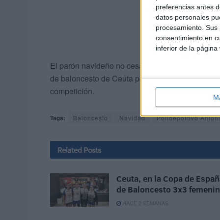
preferencias antes d
datos personales pue
procesamiento. Sus p
consentimiento en cu
inferior de la página
El parón navideño no cesa en las actividades dep
de baloncesto de Ceuta podrán disfrutar de su dep
competición.
M
Tags:
Baloncesto
Navidad
Polideportivo Anto
Related
Posts
Ceuta, en la Copa de Españ
de Baloncesto 3x3 femeni
HACE 2 SEMANAS