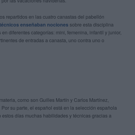
 por las vacaciones navideñas.
os repartidos en las cuatro canastas del pabellón
 técnicos enseñaban nociones
sobre esta disciplina
en diferentes categorías: mini, femenina, infantil y junior,
rtinentes de entradas a canasta, uno contra uno o
materia, como son Guilles Martín y Carlos Martínez,
or su parte, el español está en la selección española
n estos días muchas habilidades y técnicas gracias a