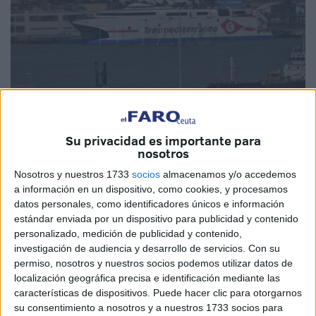
Su privacidad es importante para
nosotros
Imagen de archivo
Nosotros y nuestros 1733
socios
almacenamos y/o accedemos
a información en un dispositivo, como cookies, y procesamos
datos personales, como identificadores únicos e información
estándar enviada por un dispositivo para publicidad y contenido
Desde ya y durante toda la campaña de verano,
Naviera
personalizado, medición de publicidad y contenido,
Armas Trasmediterránea
programa un quinto viaje
investigación de audiencia y desarrollo de servicios.
Con su
adicional a primera hora de la tarde en la línea
Algeciras
-
permiso, nosotros y nuestros socios podemos utilizar datos de
Ceuta, a cargo del fast
ferry
Ciudad de Ceuta, retomando
localización geográfica precisa e identificación mediante las
así su oferta habitual en el servicio del
Estrecho
.
características de dispositivos. Puede hacer clic para otorgarnos
su consentimiento a nosotros y a nuestros 1733 socios para