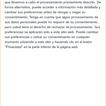
Las salidas desde Algeciras, de lunes a viernes, serán a
que llevemos a cabo el procesamiento previamente descrito. De
forma alternativa, puede acceder a información más detallada y
las 8.00 horas, 11.30 horas, 15.00 horas, 17.30 horas y
cambiar sus preferencias antes de otorgar o negar su
21.00 horas. Asimismo, las salidas desde Ceuta, también
consentimiento.
Tenga en cuenta que algún procesamiento de
de lunes a viernes, serán a las 9.30 horas, 13.45 horas,
sus datos personales puede no requerir de su consentimiento,
16.30 horas, 19.30 horas y 22.30 horas.
pero usted tiene el derecho de rechazar tal procesamiento. Sus
preferencias se aplicarán solo a este sitio web. Puede cambiar
Por lo que se refiere a los sábados y domingos, las salidas
sus preferencias o retirar su consentimiento en cualquier
momento volviendo a este sitio y haciendo clic en el botón
desde Algeciras serán a las 7.50 horas, 11.30 horas, 14.30
"Privacidad" en la parte inferior de la página web.
horas, 17.30 horas y 21.30 horas.
Y en sentido inverso,
desde Ceuta, las salidas serán a las 09.30 horas, 13.00
horas, 16.00 horas, 19.15 horas y 22.30 horas.
El fast ferry
Ciudad de Ceuta
alcanza una velocidad de 35
nudos y tiene capacidad para 866 pasajeros, 220
vehículos y 288 metros lineales.
El buque que cubre la línea Ceuta-Algeciras dispone de
sala prémium; salones en clase turista; acceso y butacas