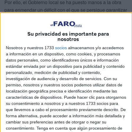
Por ello, el Gobierno local se ha puesto manos a la obra
para enmendar un déficit con el que se persigue garantizar
la conservación de la documentación administrativa e
histórica que custodia este espacio.
Su privacidad es importante para
La intervención, impulsada por la
Consejería de
nosotros
Educación, Cultura y Juventud
, parte de la necesidad de
Nosotros y nuestros 1733
socios
almacenamos y/o accedemos
corregir una carencia que los propios informes técnicos
a información en un dispositivo, como cookies, y procesamos
califican como una situación que hay que resolver más
datos personales, como identificadores únicos e información
estándar enviada por un dispositivo para publicidad y contenido
pronto que tarde. Según cita literalmente la documentación
personalizado, medición de publicidad y contenido,
del expediente, “el Archivo de la Ciudad Autónoma carece
investigación de audiencia y desarrollo de servicios.
Con su
de un sistema contraincendios, lo que
pone en peligro su
permiso, nosotros y nuestros socios podemos utilizar datos de
protección ante una potencial contingencia
localización geográfica precisa e identificación mediante las
características de dispositivos. Puede hacer clic para otorgarnos
relacionada con el fuego
”, una situación que obliga a
su consentimiento a nosotros y a nuestros 1733 socios para
actuar en un edificio destinado precisamente a la
que llevemos a cabo el procesamiento previamente descrito. De
preservación documental.
forma alternativa, puede acceder a información más detallada y
cambiar sus preferencias antes de otorgar o negar su
La conservación de los
archivos
públicos constituye
consentimiento.
Tenga en cuenta que algún procesamiento de