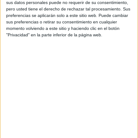
además una responsabilidad de las administraciones,
sus datos personales puede no requerir de su consentimiento,
pero usted tiene el derecho de rechazar tal procesamiento. Sus
tanto por el valor administrativo de los expedientes como
preferencias se aplicarán solo a este sitio web. Puede cambiar
por el interés de buena parte de los fondos conservados.
sus preferencias o retirar su consentimiento en cualquier
En el caso de Ceuta, se encuentra en la planta sótano del
momento volviendo a este sitio y haciendo clic en el botón
Palacio de la Asamblea, en la Plaza de África, y dispone
"Privacidad" en la parte inferior de la página web.
de
una superficie útil total de 418 metros cuadrados
,
distribuida en varias salas destinadas al almacenaje de
documentación.
El proyecto técnico plantea
una actuación integral
que
combina sistemas de detección, extinción,
compartimentación y evacuación, con el objetivo de
reducir al máximo el riesgo de propagación de un incendio
y mejorar la capacidad de respuesta ante cualquier
incidencia.
El informe técnico recoge que la instalación contará con
dos tipos de detectores de humo. No obstante, la escasa