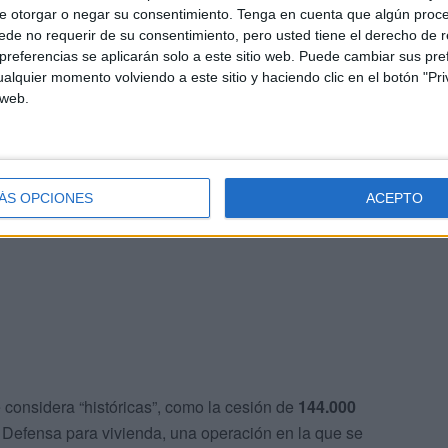
 medidas ya ejecutadas
e otorgar o negar su consentimiento.
Tenga en cuenta que algún proc
de no requerir de su consentimiento, pero usted tiene el derecho de r
referencias se aplicarán solo a este sitio web. Puede cambiar sus pref
e
18 ministerios
en el encuentro, en el que también
alquier momento volviendo a este sitio y haciendo clic en el botón "Pri
 web.
 y la Delegación del Gobierno, calificando la reunión
, muestra que más del
80% de las medidas
del plan están
ÁS OPCIONES
ACEPTO
davía queda un año para completar muchas de ellas y
 considera “históricas”, como la cesión de
144.000
e Defensa para vivienda, una operación en la que se