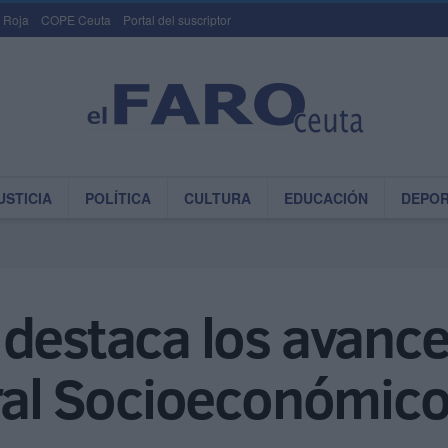
 Roja
COPE Ceuta
Portal del suscriptor
USTICIA
POLÍTICA
CULTURA
EDUCACIÓN
DEPO
destaca los avance
gral Socioeconómic