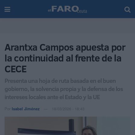
Arantxa Campos apuesta por
la continuidad al frente de la
CECE
Presenta una hoja de ruta basada en el buen
gobierno, la solvencia propia y la defensa de los
intereses locales ante el Estado y la UE
Por
Isabel Jiménez
18/03/2026 - 18:43