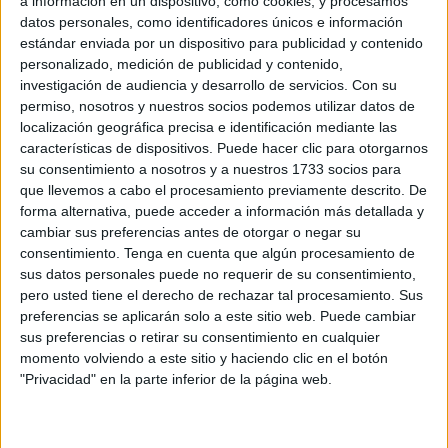
a información en un dispositivo, como cookies, y procesamos
campaña ha destacado que su objetivo principal es dar
datos personales, como identificadores únicos e información
continuidad al fortalecimiento institucional alcanzado en
estándar enviada por un dispositivo para publicidad y contenido
los últimos años, así como ratificar a la organización como
personalizado, medición de publicidad y contenido,
investigación de audiencia y desarrollo de servicios.
Con su
el máximo referente del
tejido productivo ceutí
.
permiso, nosotros y nuestros socios podemos utilizar datos de
localización geográfica precisa e identificación mediante las
Uno de los pilares fundamentales de su gestión, de
características de dispositivos. Puede hacer clic para otorgarnos
acuerdo con lo que ha sido trasladado en la comunicación,
su consentimiento a nosotros y a nuestros 1733 socios para
ha sido la transformación del modelo económico de la
que llevemos a cabo el procesamiento previamente descrito. De
Confederación. Su equipo ha recalcado que bajo su
forma alternativa, puede acceder a información más detallada y
cambiar sus preferencias antes de otorgar o negar su
liderazgo, la
CECE
ha logrado ser
financieramente
consentimiento.
Tenga en cuenta que algún procesamiento de
independiente
, contando con recursos propios y una
sus datos personales puede no requerir de su consentimiento,
estructura que no depende de las subvenciones públicas.
pero usted tiene el derecho de rechazar tal procesamiento. Sus
preferencias se aplicarán solo a este sitio web. Puede cambiar
Este avance garantiza que la organización mantenga su
sus preferencias o retirar su consentimiento en cualquier
estabilidad económica
y autonomía de acción,
momento volviendo a este sitio y haciendo clic en el botón
"Privacidad" en la parte inferior de la página web.
independientemente de las ayudas externas para
proyectos específicos. “Aunque la organización continúa
accediendo a ayudas para proyectos concretos, su modelo