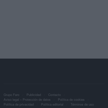
Grupo Faro
Publicidad
Contacto
Aviso legal – Protección de datos
Política de cookies
Política de privacidad
Política editorial
Términos de uso