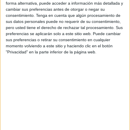
forma alternativa, puede acceder a información más detallada y
cambiar sus preferencias antes de otorgar o negar su
La decisión se ha tomado una vez
finalizado el plazo de
consentimiento.
Tenga en cuenta que algún procesamiento de
reclamaciones a la
lista provisional
de aspirantes para
sus datos personales puede no requerir de su consentimiento,
tomar parte en dicho proceso selectivo, para estas
pero usted tiene el derecho de rechazar tal procesamiento. Sus
vacantes encuadradas en la Escala de Administración
preferencias se aplicarán solo a este sitio web. Puede cambiar
sus preferencias o retirar su consentimiento en cualquier
Especial, Subescala Servicios Especiales, clase
momento volviendo a este sitio y haciendo clic en el botón
Cometidos Especiales, grupo AP, mediante el sistema de
"Privacidad" en la parte inferior de la página web.
concurso-oposición
, en turno libre.
En dicha publicación, se da a conocer los nombres de las
personas que
entran dentro de esta convocatoria
(106
aspirantes) y las que
han sido excluidas
(un total de
cuatro personas), además de los nombres del personal
que formará parte del Tribunal Calificador.
PUEDE LEER LA LISTA COMPLETA AQUÍ
Asimismo, se ha informado que el Tribunal se constituirá el