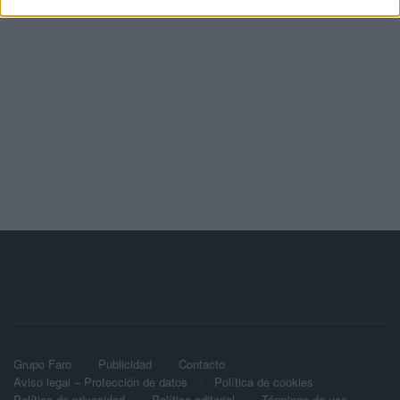
Grupo Faro
Publicidad
Contacto
Aviso legal – Protección de datos
Política de cookies
Política de privacidad
Política editorial
Términos de uso