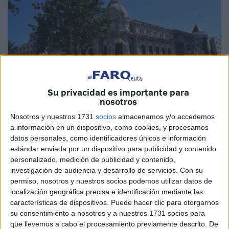
Su privacidad es importante para
nosotros
Nosotros y nuestros 1731
socios
almacenamos y/o accedemos
Imagen de archivo
a información en un dispositivo, como cookies, y procesamos
datos personales, como identificadores únicos e información
estándar enviada por un dispositivo para publicidad y contenido
personalizado, medición de publicidad y contenido,
investigación de audiencia y desarrollo de servicios.
Con su
El Ejecutivo local ha dado a conocer, a través de su
permiso, nosotros y nuestros socios podemos utilizar datos de
publicación en el Boletín Oficial de la Ciudad de Ceuta
localización geográfica precisa e identificación mediante las
(BOCCE), la
lista definitiva de admitidos y excluidos
características de dispositivos. Puede hacer clic para otorgarnos
perteneciente a la convocatoria para la provisión de
su consentimiento a nosotros y a nuestros 1731 socios para
que llevemos a cabo el procesamiento previamente descrito. De
provisión de
cuatro plazas de
celador vigilante
.