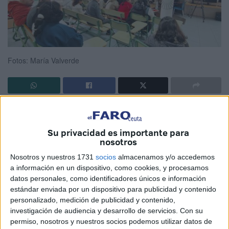
Fotos: María Valverde
Identificar al
acosador
o, más bien, “al cobarde”. Es la
tarea que han tenido sobre la mesa los alumnos del
Su privacidad es importante para
centro educativo San Antonio
en Ceuta, que han
nosotros
conocido cómo se desarrolla esta problemática.
Nosotros y nuestros 1731
socios
almacenamos y/o accedemos
a información en un dispositivo, como cookies, y procesamos
Lo han hecho de la mano de la
Policía Nacional
, que los
datos personales, como identificadores únicos e información
ha acompañado en este miércoles. Eva María Pérez
estándar enviada por un dispositivo para publicidad y contenido
García, delegada de
Participación Ciudadana
de la
personalizado, medición de publicidad y contenido,
Jefatura Superior y Roberto Rodríguez, también miembro
investigación de audiencia y desarrollo de servicios.
Con su
permiso, nosotros y nuestros socios podemos utilizar datos de
de esta área, han sido los encargados de explicar a los