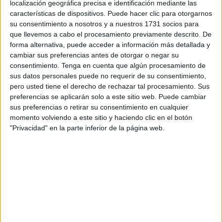
localización geográfica precisa e identificación mediante las
asistentes cuál es la mecánica de este hostigamiento y
características de dispositivos. Puede hacer clic para otorgarnos
cómo reconocer al
agresor
.
su consentimiento a nosotros y a nuestros 1731 socios para
que llevemos a cabo el procesamiento previamente descrito. De
Esta enseñanza se ha hecho a través de una charla en la
forma alternativa, puede acceder a información más detallada y
que los exponentes se han servido de cuentos o vídeos
cambiar sus preferencias antes de otorgar o negar su
consentimiento.
Tenga en cuenta que algún procesamiento de
para hacer llegar el mensaje de forma amena y divertida.
sus datos personales puede no requerir de su consentimiento,
Los agentes les han informado de que esta práctica es en
pero usted tiene el derecho de rechazar tal procesamiento. Sus
realidad un delito que puede ser denunciado y les han
preferencias se aplicarán solo a este sitio web. Puede cambiar
trasladado otros tipos de acoso como, por ejemplo, el
sus preferencias o retirar su consentimiento en cualquier
momento volviendo a este sitio y haciendo clic en el botón
sexual y el social.
"Privacidad" en la parte inferior de la página web.
Reconocer al cobarde