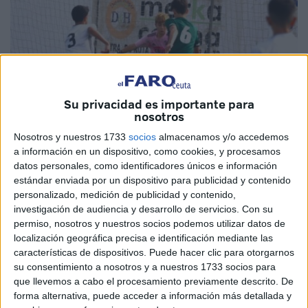
Su privacidad es importante para
nosotros
Nosotros y nuestros 1733
socios
almacenamos y/o accedemos
a información en un dispositivo, como cookies, y procesamos
datos personales, como identificadores únicos e información
estándar enviada por un dispositivo para publicidad y contenido
Imagen cedida
personalizado, medición de publicidad y contenido,
investigación de audiencia y desarrollo de servicios.
Con su
permiso, nosotros y nuestros socios podemos utilizar datos de
localización geográfica precisa e identificación mediante las
La
Real Federación Española de Fútbol
aplaza los
características de dispositivos. Puede hacer clic para otorgarnos
encuentros de dos de los seis grupos que componen la
su consentimiento a nosotros y a nuestros 1733 socios para
que llevemos a cabo el procesamiento previamente descrito. De
Fase de Clasificación de los Campeonatos de España de
forma alternativa, puede acceder a información más detallada y
Selecciones Autonómicas en categorías masculinas sub-