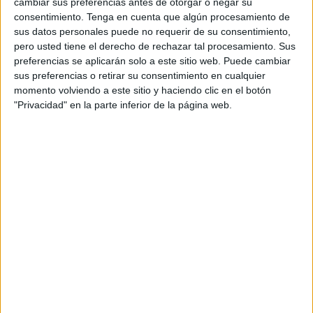
cambiar sus preferencias antes de otorgar o negar su
16 y sub-14.
consentimiento.
Tenga en cuenta que algún procesamiento de
sus datos personales puede no requerir de su consentimiento,
Concretamente, tal y como ha señalado la RFEF, los
pero usted tiene el derecho de rechazar tal procesamiento. Sus
grupos A y D no disputarán sus partidos durante este fin de
preferencias se aplicarán solo a este sitio web. Puede cambiar
sus preferencias o retirar su consentimiento en cualquier
semana, entre este viernes y el domingo, como lo harán el
momento volviendo a este sitio y haciendo clic en el botón
resto de combinados.
"Privacidad" en la parte inferior de la página web.
El motivo del aplazamiento de dichos encuentros es, en el
caso de ambos grupos, la
DANA
que ha castigado y sigue
castigando duramente diferentes puntos geográficos de
nuestro país.
En el caso del grupo A, con sede en Cataluña, se ve
afectado por las dificultades con las que cuenta la
Selección de Ceuta para poder realizar su desplazamiento
hasta tierras catalanas. Asimismo, los encuentros del
grupo D quedan pospuestos al tener como sede la
Comunidad Valenciana.