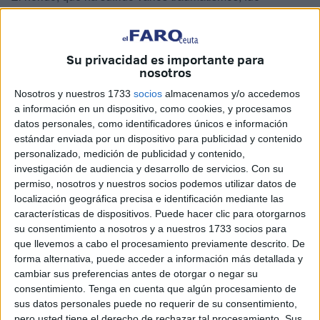
ingresado en el clínico pasadas las once de la noche a
donde lo trasladó una
ambulancia
del 061 cuyos
sanitarios prestaron in situ las primeras atenciones y
Su privacidad es importante para
efectuaron allí las valoraciones oportunas.
nosotros
Nosotros y nuestros 1733
socios
almacenamos y/o accedemos
Motocicleta destrozada
a información en un dispositivo, como cookies, y procesamos
datos personales, como identificadores únicos e información
estándar enviada por un dispositivo para publicidad y contenido
personalizado, medición de publicidad y contenido,
investigación de audiencia y desarrollo de servicios.
Con su
permiso, nosotros y nuestros socios podemos utilizar datos de
localización geográfica precisa e identificación mediante las
características de dispositivos. Puede hacer clic para otorgarnos
su consentimiento a nosotros y a nuestros 1733 socios para
que llevemos a cabo el procesamiento previamente descrito. De
forma alternativa, puede acceder a información más detallada y
cambiar sus preferencias antes de otorgar o negar su
consentimiento.
Tenga en cuenta que algún procesamiento de
sus datos personales puede no requerir de su consentimiento,
pero usted tiene el derecho de rechazar tal procesamiento. Sus