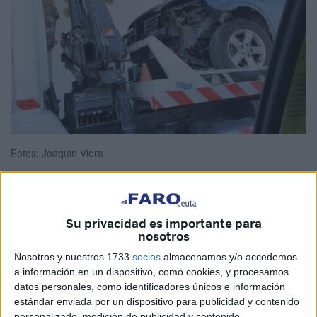
Fotos: Joaquin Viera
Aparatoso accidente
el ocurrido esta tarde en Ceuta,
en
Su privacidad es importante para
nosotros
el puerto
. Un vehículo ha sufrido importantes daños sin
causar, afortunadamente, heridos ni en la persona que lo
Nosotros y nuestros 1733
socios
almacenamos y/o accedemos
a información en un dispositivo, como cookies, y procesamos
conducía ni en los peatones.
datos personales, como identificadores únicos e información
estándar enviada por un dispositivo para publicidad y contenido
Los daños materiales son importantes tal y como se
personalizado, medición de publicidad y contenido,