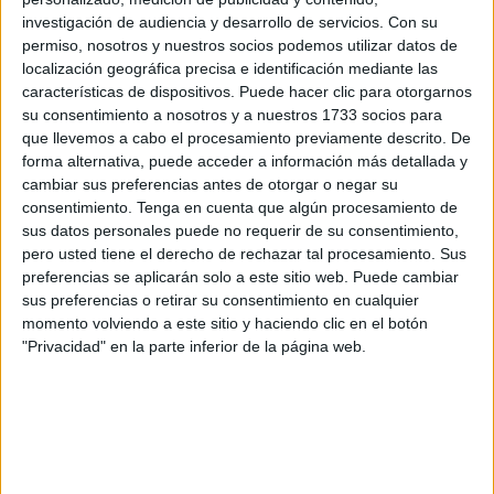
aprecia en las imágenes que recogen cómo ha quedado el
investigación de audiencia y desarrollo de servicios.
Con su
coche implicado.
permiso, nosotros y nuestros socios podemos utilizar datos de
localización geográfica precisa e identificación mediante las
Ha ocurrido en la avenida del puerto, cuando, por causas
características de dispositivos. Puede hacer clic para otorgarnos
que no se han concretado, la persona que conducía el
su consentimiento a nosotros y a nuestros 1733 socios para
que llevemos a cabo el procesamiento previamente descrito. De
vehículo ha terminado invadiendo la acera portuaria. Al
forma alternativa, puede acceder a información más detallada y
chocar contra unas protecciones se han producido
cambiar sus preferencias antes de otorgar o negar su
importantes destrozos en el coche protagonista de este
consentimiento.
Tenga en cuenta que algún procesamiento de
suceso.
sus datos personales puede no requerir de su consentimiento,
pero usted tiene el derecho de rechazar tal procesamiento. Sus
No hay que lamentar heridos, un auténtico milagro, ya que
preferencias se aplicarán solo a este sitio web. Puede cambiar
sus preferencias o retirar su consentimiento en cualquier
por esta vía se produce un tránsito continuado de
momento volviendo a este sitio y haciendo clic en el botón
personas, un ir y venir de quienes acuden andando hacia
"Privacidad" en la parte inferior de la página web.
la estación marítima o quienes van a visitar la galería de
comercios existentes y cafeterías.