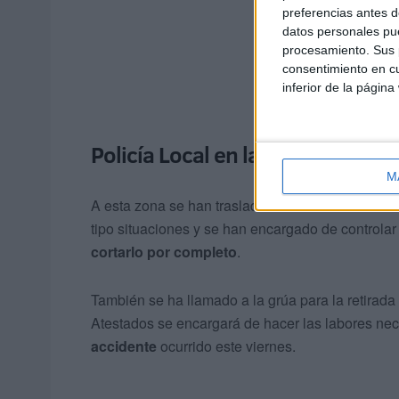
preferencias antes d
datos personales pue
procesamiento. Sus p
consentimiento en cu
inferior de la página
Policía Local en la zona
M
A esta zona se han trasladado efectivos de la Po
tipo situaciones y se han encargado de controlar e
cortarlo por completo
.
También se ha llamado a la grúa para la retirad
Atestados se encargará de hacer las labores ne
accidente
ocurrido este viernes.