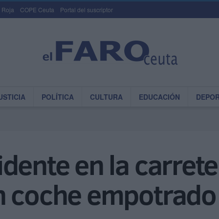
 Roja
COPE Ceuta
Portal del suscriptor
USTICIA
POLÍTICA
CULTURA
EDUCACIÓN
DEPO
dente en la carrete
n coche empotrado 