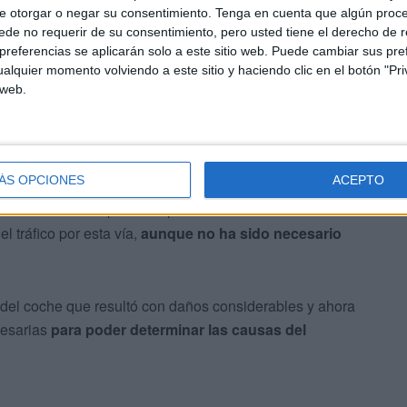
e otorgar o negar su consentimiento.
Tenga en cuenta que algún proc
de no requerir de su consentimiento, pero usted tiene el derecho de r
referencias se aplicarán solo a este sitio web. Puede cambiar sus pref
alquier momento volviendo a este sitio y haciendo clic en el botón "Pri
 web.
ÁS OPCIONES
ACEPTO
licía Local como parte del protocolo cuando ocurren este
l tráfico por esta vía,
aunque no ha sido necesario
a del coche que resultó con daños considerables y ahora
cesarias
para poder determinar las causas del