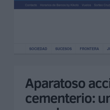
Contacto
Horarios de Barcos by Kikoto
Vuelos
Sorteo Cruz
SOCIEDAD
SUCESOS
FRONTERA
J
Aparatoso acci
cementerio: u