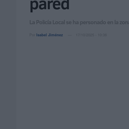
pared
La Policía Local se ha personado en la zon
Por
Isabel Jiménez
17/10/2025 - 10:36