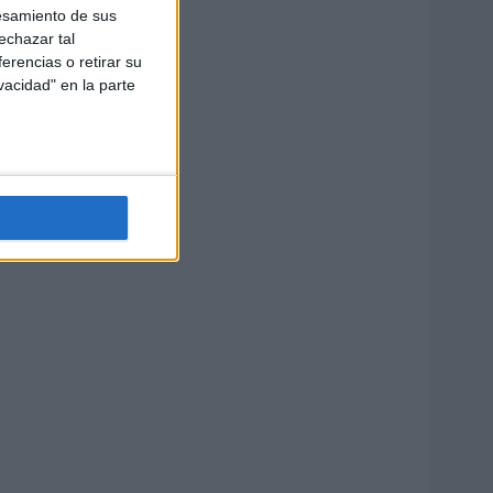
esamiento de sus
echazar tal
erencias o retirar su
vacidad" en la parte