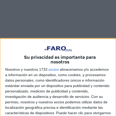
Fotos y vídeo: Marina Risco
Su privacidad es importante para
nosotros
Nosotros y nuestros 1733
socios
almacenamos y/o accedemos
Antonio Rodin
, portero del
Ceuta B
ha salido ante los
a información en un dispositivo, como cookies, y procesamos
medios de comunicación en la previa
ante el partido
del
datos personales, como identificadores únicos e información
estándar enviada por un dispositivo para publicidad y contenido
Córdoba B para analizar y valorar el encuentro que
personalizado, medición de publicidad y contenido,
disputará este sábado los caballas ante el filial andaluz.
investigación de audiencia y desarrollo de servicios.
Con su
permiso, nosotros y nuestros socios podemos utilizar datos de
El arquero caballa
tiene muy claro lo que tienen que
localización geográfica precisa e identificación mediante las
hacer en este primer partido en casa, además afirma el
características de dispositivos. Puede hacer clic para otorgarnos