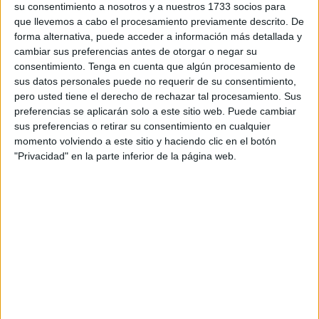
gran trabajo que están haciendo en esta semana: “Hay
su consentimiento a nosotros y a nuestros 1733 socios para
que llevemos a cabo el procesamiento previamente descrito. De
que salir de este partido que hemos perdido a coger
forma alternativa, puede acceder a información más detallada y
buenas sensaciones y a sumar los primeros tres puntos en
cambiar sus preferencias antes de otorgar o negar su
casa”, comentó, “es importante no entrar en una mala
consentimiento.
Tenga en cuenta que algún procesamiento de
dinámica”, sentenció.
sus datos personales puede no requerir de su consentimiento,
pero usted tiene el derecho de rechazar tal procesamiento. Sus
“Hemos hecho muy buen trabajo esta semana, todo el
preferencias se aplicarán solo a este sitio web. Puede cambiar
sus preferencias o retirar su consentimiento en cualquier
mundo ha entrenado muy bien, a ver qué podemos hacer
momento volviendo a este sitio y haciendo clic en el botón
este sábado, lo dejaremos todo en casa”, especificó el
"Privacidad" en la parte inferior de la página web.
guardameta.