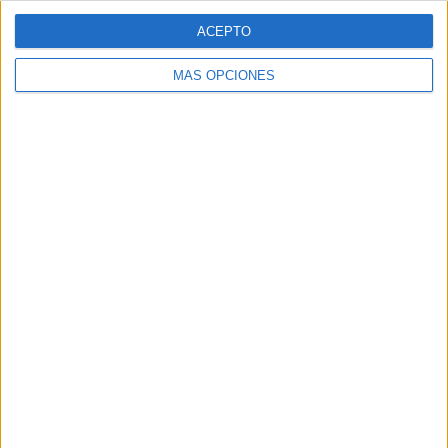
ACEPTO
MÁS OPCIONES
Tags:
AD Ceuta
Campo Martínez Pirri
deportes
Fútbol
Related
Posts
La AD Ceuta conquista el XII Trofeo de
Feria (2-1)
HACE 19 HORAS
El 'Murube' se pone a punto: todas las
obras previstas, al detalle
HACE 1 DÍA
Aplazado el amistoso entre el Ittihad de
Tánger y el FC Barcelona