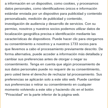
derrota liguera en Pontevedra
y la
victoria copera en
a información en un dispositivo, como cookies, y procesamos
Cáceres
. Ahora es turno de jugar de locales tras una
datos personales, como identificadores únicos e información
estándar enviada por un dispositivo para publicidad y contenido
semana intensa.
personalizado, medición de publicidad y contenido,
investigación de audiencia y desarrollo de servicios.
Con su
El equipo vuelve al trabajo con su entrenador, Anto
permiso, nosotros y nuestros socios podemos utilizar datos de
Fernández, que ha estado fuera las dos últimas
localización geográfica precisa e identificación mediante las
jornadas debido a sus compromisos con el combinado
características de dispositivos. Puede hacer clic para otorgarnos
nacional de Armenia
. Anto comentó que la situación fue
su consentimiento a nosotros y a nuestros 1733 socios para
que llevemos a cabo el procesamiento previamente descrito. De
complicada. “Estando tan lejos no puedes ayudar como
forma alternativa, puede acceder a información más detallada y
estando aquí, pero con la máxima confianza en el cuerpo
cambiar sus preferencias antes de otorgar o negar su
técnico y las jugadoras”, añadió.
consentimiento.
Tenga en cuenta que algún procesamiento de
sus datos personales puede no requerir de su consentimiento,
La plantilla
pero usted tiene el derecho de rechazar tal procesamiento. Sus
preferencias se aplicarán solo a este sitio web. Puede cambiar
sus preferencias o retirar su consentimiento en cualquier
El técnico madrileño se ha referido también al estado
momento volviendo a este sitio y haciendo clic en el botón
actual en el que se encuentra su plantilla en las vísperas
"Privacidad" en la parte inferior de la página web.
del próximo choque: “
Trabajan mucho y trabajan muy
bien
” “No tenemos todavía a las chicas que hemos