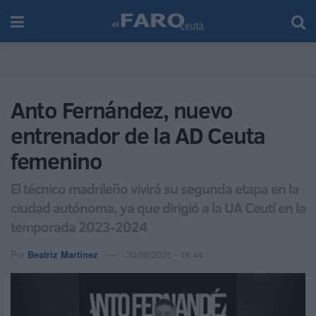
Anto Fernández, nuevo
entrenador de la AD Ceuta
femenino
El técnico madrileño vivirá su segunda etapa en la
ciudad autónoma, ya que dirigió a la UA Ceutí en la
temporada 2023-2024
Por
Beatriz Martínez
30/06/2025 - 18:44