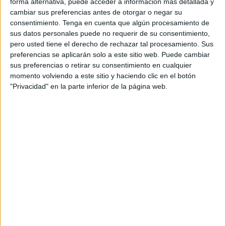
forma alternativa, puede acceder a información más detallada y
conjunto caballa durante la próxima temporada, con
cambiar sus preferencias antes de otorgar o negar su
consentimiento.
Tenga en cuenta que algún procesamiento de
opción a otra en función de objetivos.
sus datos personales puede no requerir de su consentimiento,
pero usted tiene el derecho de rechazar tal procesamiento. Sus
El entrenador, nacido en Madrid el 14 de febrero de 1983
preferencias se aplicarán solo a este sitio web. Puede cambiar
es un
gran conocido de los banquillos
, que se ha
sus preferencias o retirar su consentimiento en cualquier
logrado labrar un nombre dentro del fútbol sala nacional.
momento volviendo a este sitio y haciendo clic en el botón
"Privacidad" en la parte inferior de la página web.
Según informan desde el conjunto caballa, Fernández es
actualmente el
seleccionador nacional de Armenia
y
esta será su segunda etapa en la ciudad autónoma, pues
dirigió en la temporada 2023-2024 a la Unión África
Ceutí
en Segunda División, con el que jugó play-off de
ascenso a primera división.
Pero antes de llegar a Ceuta, el técnico madrileño
entrenó
en la cantera de Inter Movistar
, llevando al filial
madrileño hasta la Segunda División y siendo nombrado
mejor entrenador de Segunda B.