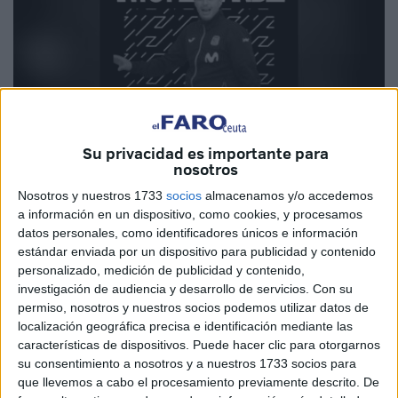
Su privacidad es importante para
nosotros
Nosotros y nuestros 1733
socios
almacenamos y/o accedemos
a información en un dispositivo, como cookies, y procesamos
Imagen cedida
datos personales, como identificadores únicos e información
estándar enviada por un dispositivo para publicidad y contenido
personalizado, medición de publicidad y contenido,
investigación de audiencia y desarrollo de servicios.
Con su
La Agrupación Deportiva Ceuta continúa moviendo el
permiso, nosotros y nuestros socios podemos utilizar datos de
mercado, en este caso en su sección femenina de fútbol
localización geográfica precisa e identificación mediante las
características de dispositivos. Puede hacer clic para otorgarnos
sala, y es que ha anunciado que ha llegado a un
acuerdo
su consentimiento a nosotros y a nuestros 1733 socios para
con el entrenador Antonio Fernández Esteban
,
que llevemos a cabo el procesamiento previamente descrito. De
conocido como
Anto Fernández
, para entrenar al