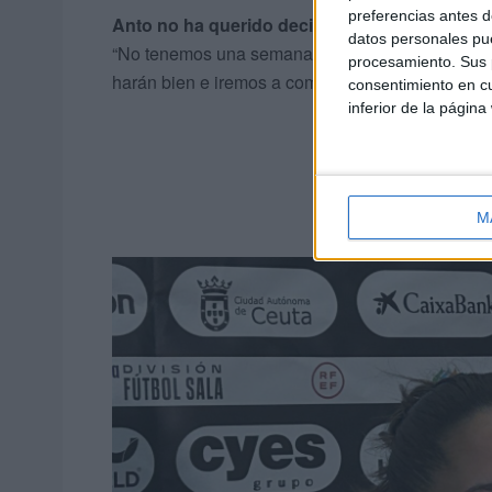
preferencias antes d
Anto no ha querido decir nombres, pero el eq
datos personales pue
“No tenemos una semana tranquila, nos está per
procesamiento. Sus p
harán bien e iremos a competir como siempre”, a
consentimiento en cu
inferior de la página
M