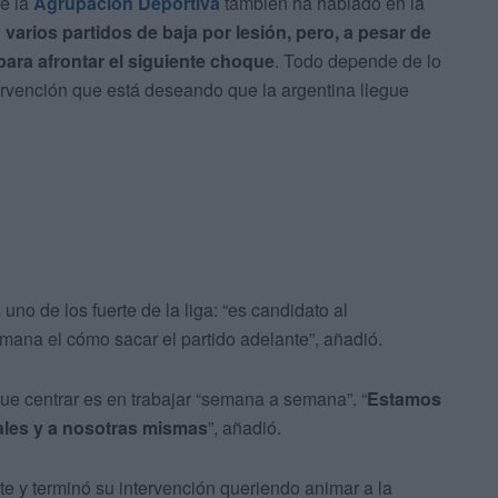
de la
Agrupación Deportiva
también ha hablado en la
 varios partidos de baja por lesión, pero, a pesar de
para afrontar el siguiente choque
. Todo depende de lo
ervención que está deseando que la argentina llegue
 uno de los fuerte de la liga: “es candidato al
mana el cómo sacar el partido adelante”, añadió.
que centrar es en trabajar “semana a semana”. “
Estamos
vales y a nosotras mismas
”, añadió.
nte y terminó su intervención queriendo animar a la