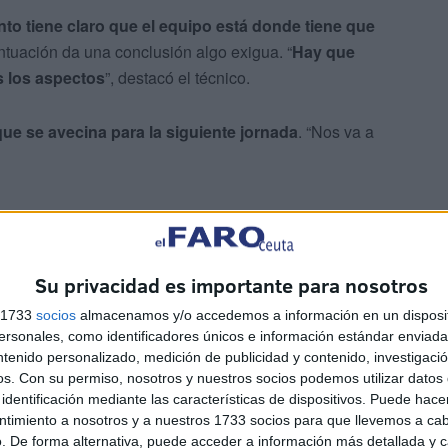
to tiene claro que el equipo está donde tiene que
ntuación da una conclusión algo exigua. “
Hay que
s los aspectos
”, destacó el técnico.
ue se avecina para la siguiente jornada
. “Nos va a
Su privacidad es importante para nosotros
s 1733
socios
almacenamos y/o accedemos a información en un disposit
jor, se está más cómodo con su gente, es por ello que
sonales, como identificadores únicos e información estándar enviada 
ntenido personalizado, medición de publicidad y contenido, investigaci
os.
Con su permiso, nosotros y nuestros socios podemos utilizar datos 
identificación mediante las características de dispositivos. Puede hacer
ntimiento a nosotros y a nuestros 1733 socios para que llevemos a ca
. De forma alternativa, puede acceder a información más detallada y 