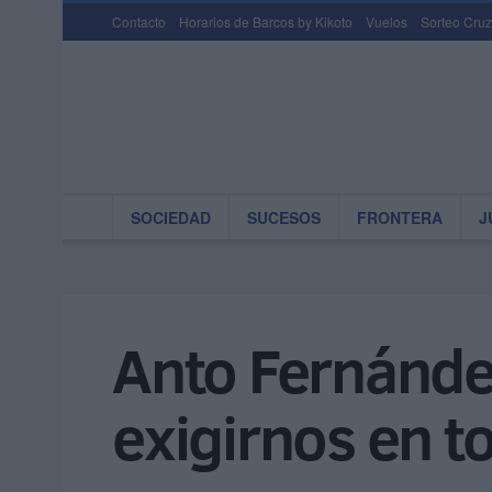
Contacto
Horarios de Barcos by Kikoto
Vuelos
Sorteo Cruz
SOCIEDAD
SUCESOS
FRONTERA
J
Anto Fernánde
exigirnos en t