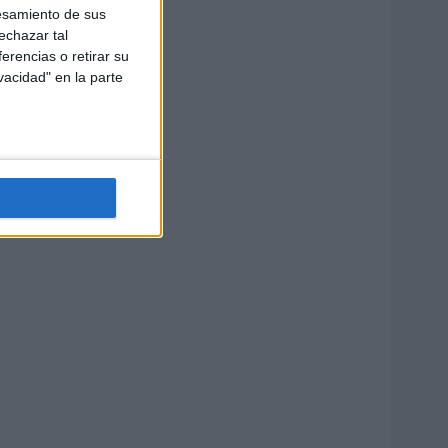
esamiento de sus
echazar tal
erencias o retirar su
vacidad" en la parte