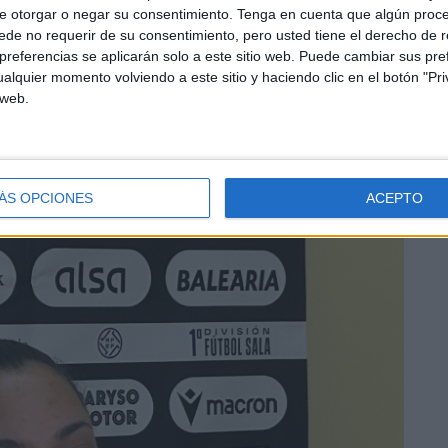
e otorgar o negar su consentimiento.
Tenga en cuenta que algún proc
uipo va a contar con varias bajas para este choque
.
de no requerir de su consentimiento, pero usted tiene el derecho de r
judicando en exceso, pero las jugadoras que estén lo
referencias se aplicarán solo a este sitio web. Puede cambiar sus pref
ñadió.
alquier momento volviendo a este sitio y haciendo clic en el botón "Pri
 web.
ÁS OPCIONES
ACEPTO