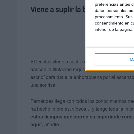
preferencias antes d
Viene a suplir la baja de Cachón
datos personales pue
procesamiento. Sus p
consentimiento en cu
inferior de la página
M
El técnico viene a suplir una baja que dolió al cl
dar con la titulación requerida para entrenar en Pr
escribí para darle la enhorabuena por el ascens
una sonrisa.
Fernández llega con todos los conocimientos ne
ha hecho informes, vídeos… y tengo toda la infor
estos tiempos que corren es importante rodea
aquí
”, añadió