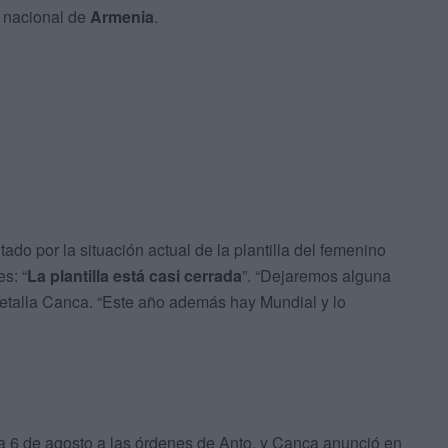
r nacional de
Armenia
.
do por la situación actual de la plantilla del femenino
s: “
La plantilla está casi cerrada
”. “Dejaremos alguna
, detalla Canca. “Este año además hay Mundial y lo
a 6 de agosto a las órdenes de Anto, y Canca anunció en