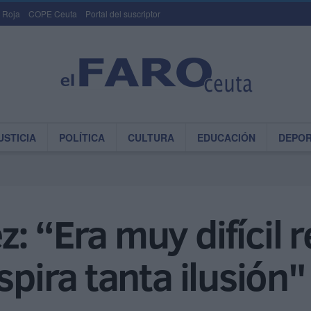
 Roja
COPE Ceuta
Portal del suscriptor
USTICIA
POLÍTICA
CULTURA
EDUCACIÓN
DEPO
: “Era muy difícil 
spira tanta ilusión"