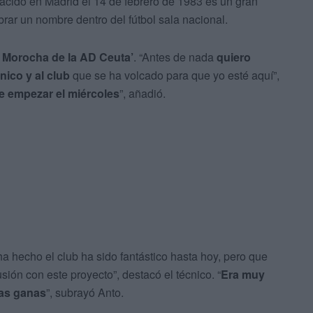
nacido en Madrid el 14 de febrero de 1983 es un gran
brar un nombre dentro del fútbol sala nacional.
 Morocha de la AD Ceuta’
. “Antes de nada
quiero
nico y al club
que se ha volcado para que yo esté aquí”,
 empezar el miércoles
”, añadió.
ha hecho el club ha sido fantástico hasta hoy, pero que
sión con este proyecto”, destacó el técnico. “
Era muy
tas ganas
”, subrayó Anto.