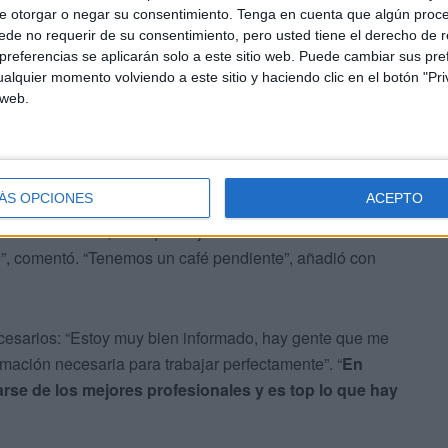
e otorgar o negar su consentimiento.
Tenga en cuenta que algún proc
de no requerir de su consentimiento, pero usted tiene el derecho de r
referencias se aplicarán solo a este sitio web. Puede cambiar sus pref
alquier momento volviendo a este sitio y haciendo clic en el botón "Pri
 web.
ÁS OPCIONES
ACEPTO
ub.
Víctor Cachón
, el artífice del histórico ascenso, al no
imera División, tuvo que dejar el club. “A Víctor solo le
o”, comentó. “Tenemos un café pendiente”, añadió con
cesarios: “Estoy muy bien informado, hay gente que me
mación necesaria para trabajar perfectamente”. “
En
rse de los mejores profesionales y es top lo que hay