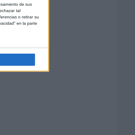
esamiento de sus
echazar tal
erencias o retirar su
vacidad" en la parte