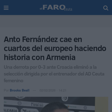
Anto Fernández cae en
cuartos del europeo haciendo
historia con Armenia
Una derrota por 0-3 ante Croacia eliminó a la
selección dirigida por el entrenador del AD Ceuta
femenino
Por
Brooks Beall
02/02/2026 - 14:21