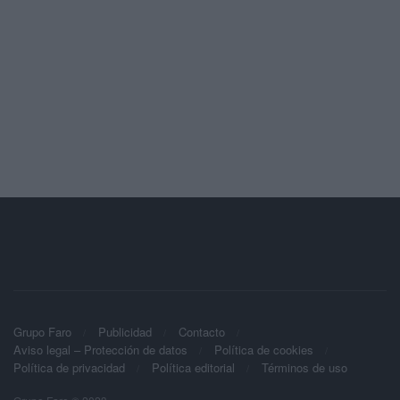
Grupo Faro
Publicidad
Contacto
Aviso legal – Protección de datos
Política de cookies
Política de privacidad
Política editorial
Términos de uso