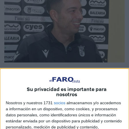
Imagen de archivo
Su privacidad es importante para
nosotros
Terminó la andadura de la
Selección de Armenia en la
Nosotros y nuestros 1731
socios
almacenamos y/o accedemos
Eurocopa de fútbol sala de 2026
. Una derrota por 0-3
a información en un dispositivo, como cookies, y procesamos
ante Croacia sufrida el pasado sábado en el Zalgiris Arena
datos personales, como identificadores únicos e información
de la capital lituana de Kaunas supuso el final de un
estándar enviada por un dispositivo para publicidad y contenido
personalizado, medición de publicidad y contenido,
camino histórico
, casi ilógico, para un país que, aunque