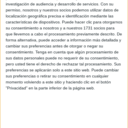
investigación de audiencia y desarrollo de servicios.
Con su
cuenta con cerca de 3 millones de habitantes,
apenas
permiso, nosotros y nuestros socios podemos utilizar datos de
mantiene una tradición de este deporte a sus espaldas
.
localización geográfica precisa e identificación mediante las
Menos aún en un torneo de tan vasta dimensión, en el que
características de dispositivos. Puede hacer clic para otorgarnos
se estrenaba como debutante.
su consentimiento a nosotros y a nuestros 1731 socios para
que llevemos a cabo el procesamiento previamente descrito. De
forma alternativa, puede acceder a información más detallada y
Un entrenador muy vinculado a
cambiar sus preferencias antes de otorgar o negar su
Ceuta
consentimiento.
Tenga en cuenta que algún procesamiento de
sus datos personales puede no requerir de su consentimiento,
pero usted tiene el derecho de rechazar tal procesamiento. Sus
Así, aunque el sueño no podrá ahora continuar, los cuartos
preferencias se aplicarán solo a este sitio web. Puede cambiar
de final quedarán, para siempre, como un
motivo de
sus preferencias o retirar su consentimiento en cualquier
orgullo nacional
en una edición que será recordada para
momento volviendo a este sitio y haciendo clic en el botón
"Privacidad" en la parte inferior de la página web.
siempre. Además, con un español como protagonista.
Antonio Fernández Esteban (Madrid, 1983), más conocido
como
‘Anto’ Fernández
, es el entrenador del combinado
nacional de fútbol sala armenio y uno de los artífices
principales de este gran hito que, curiosamente, mantiene
una estrecha vinculación con la ciudad autónoma de