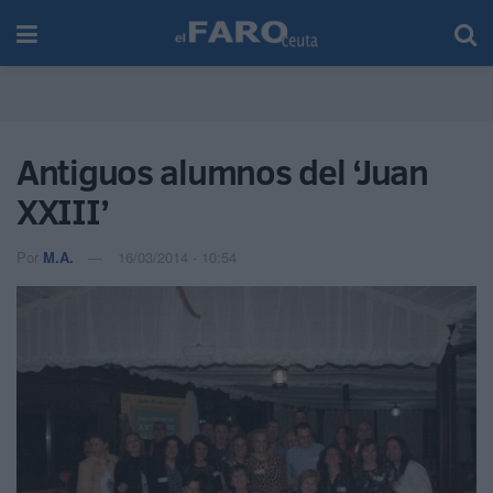
Antiguos alumnos del ‘Juan
XXIII’
Por
M.A.
16/03/2014 - 10:54