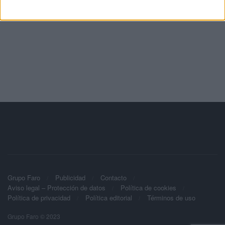
Grupo Faro
Publicidad
Contacto
Aviso legal – Protección de datos
Política de cookies
Política de privacidad
Política editorial
Términos de uso
Grupo Faro © 2023