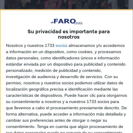
Su privacidad es importante para
nosotros
Nosotros y nuestros 1733
socios
almacenamos y/o accedemos
a información en un dispositivo, como cookies, y procesamos
El pasado viernes en el Restaurante La Barraca se celebró
datos personales, como identificadores únicos e información
un encuentro de antiguos alumnos del desaparecido
estándar enviada por un dispositivo para publicidad y contenido
personalizado, medición de publicidad y contenido,
‘Colegio Juan XXIII’, que ahora es el local de la guardería
investigación de audiencia y desarrollo de servicios.
Con su
‘La Pecera’.
permiso, nosotros y nuestros socios podemos utilizar datos de
localización geográfica precisa e identificación mediante las
En un evento que reunía a los alumnos y alumnas que
características de dispositivos. Puede hacer clic para otorgarnos
entraron al colegio en 1976 en la clase de 2º de EGB,
su consentimiento a nosotros y a nuestros 1733 socios para
terminando sus estudios de 8º en el año 1984. Bajo el
que llevemos a cabo el procesamiento previamente descrito. De
forma alternativa, puede acceder a información más detallada y
lema “juntos 30 años después” se volvieron a reencontrar
cambiar sus preferencias antes de otorgar o negar su
un buen numero de compañeros de aquella clase así
consentimiento.
Tenga en cuenta que algún procesamiento de
como algunas de sus profesoras. El acto fue organizado
sus datos personales puede no requerir de su consentimiento,