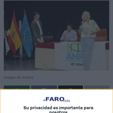
Imagen de archivo
El
sindicato ANPE
, líder entre el
profesorado
de la
Su privacidad es importante para
enseñanza no universitaria, reclama en Ceuta medidas
nosotros