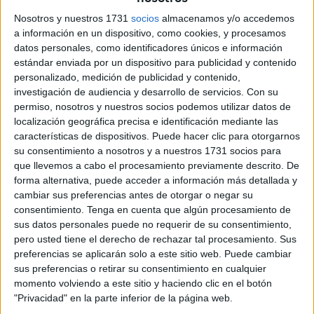
para preservar la educación del contexto de
Nosotros y nuestros 1731
socios
almacenamos y/o accedemos
"incertidumbre" en el que, un año más, se ha iniciado el
a información en un dispositivo, como cookies, y procesamos
curso escolar "a causa del complejo escenario político y
datos personales, como identificadores únicos e información
social".
estándar enviada por un dispositivo para publicidad y contenido
personalizado, medición de publicidad y contenido,
La organización sindical reivindica al
Gobierno central
y
investigación de audiencia y desarrollo de servicios.
Con su
a los autonómicos que garanticen la financiación
permiso, nosotros y nuestros socios podemos utilizar datos de
localización geográfica precisa e identificación mediante las
necesaria para asegurar la calidad del sistema público de
características de dispositivos. Puede hacer clic para otorgarnos
enseñanza en el conjunto del Estado.
su consentimiento a nosotros y a nuestros 1731 socios para
que llevemos a cabo el procesamiento previamente descrito. De
Ante este panorama "incierto", ANPE demanda una mayor
forma alternativa, puede acceder a información más detallada y
coordinación entre las distintas administraciones con el fin
cambiar sus preferencias antes de otorgar o negar su
de fortalecer la enseñanza pública e insta a los
consentimiento.
Tenga en cuenta que algún procesamiento de
sus datos personales puede no requerir de su consentimiento,
responsables políticos a alcanzar un acuerdo de mínimos
pero usted tiene el derecho de rechazar tal procesamiento. Sus
que garantice, con la imprescindible participación del
preferencias se aplicarán solo a este sitio web. Puede cambiar
profesorado, "la estabilidad y perdurabilidad" del sistema
sus preferencias o retirar su consentimiento en cualquier
educativo.
momento volviendo a este sitio y haciendo clic en el botón
"Privacidad" en la parte inferior de la página web.
Entre los "desafíos" que se deben afrontar este curso,