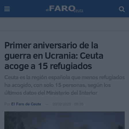
Primer aniversario de la
guerra en Ucrania: Ceuta
acoge a 15 refugiados
Ceuta es la región española que menos refugiados
ha acogido, con solo 15 personas, según los
últimos datos del Ministerio del Interior
Por
El Faro de Ceuta
20/02/2023 - 06:35