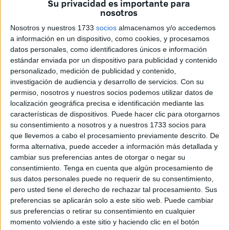
Su privacidad es importante para
nosotros
menores.
Nosotros y nuestros 1733
socios
almacenamos y/o accedemos
En estos días se cumple el primer aniversario de este
a información en un dispositivo, como cookies, y procesamos
conflicto y Ceuta es la región española que menos
datos personales, como identificadores únicos e información
refugiados ha acogido, con solo 15 personas, según los
estándar enviada por un dispositivo para publicidad y contenido
personalizado, medición de publicidad y contenido,
últimos datos del Ministerio del Interior.
investigación de audiencia y desarrollo de servicios.
Con su
permiso, nosotros y nuestros socios podemos utilizar datos de
Más de ocho millones de ucranianos se han visto
localización geográfica precisa e identificación mediante las
obligados a abandonar su país desde que hace un año las
características de dispositivos. Puede hacer clic para otorgarnos
tropas rusas lo invadieron y han buscado
refugio
en otros
su consentimiento a nosotros y a nuestros 1733 socios para
países europeos. España es uno de ellos: en estos doce
que llevemos a cabo el procesamiento previamente descrito. De
forma alternativa, puede acceder a información más detallada y
meses ha otorgado protección temporal a casi 170.000 y
cambiar sus preferencias antes de otorgar o negar su
13.695 han encontrado un empleo.
consentimiento.
Tenga en cuenta que algún procesamiento de
sus datos personales puede no requerir de su consentimiento,
El éxodo sin precedentes provocado por la invasión rusa
pero usted tiene el derecho de rechazar tal procesamiento. Sus
hizo que por primera vez se activara la directiva europea
preferencias se aplicarán solo a este sitio web. Puede cambiar
de protección temporal, redactada hace 20 años tras el
sus preferencias o retirar su consentimiento en cualquier
momento volviendo a este sitio y haciendo clic en el botón
conflicto de los Balcanes, que garantiza a los desplazados