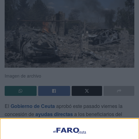
Imagen de archivo
El
Gobierno de Ceuta
aprobó este pasado viernes la
concesión de
ayudas directas
a los beneficiarios del
régimen de protección temporal afectados por el conflicto
en Ucrania
,
sin recursos económicos y que residentes
en la ciudad. En total, son
15 personas entre mujeres y