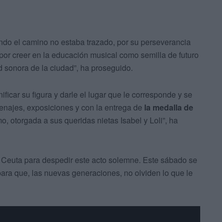
ando el camino no estaba trazado, por su perseverancia
por creer en la educación musical como semilla de futuro
d sonora de la ciudad”, ha proseguido.
nificar su figura y darle el lugar que le corresponde y se
enajes, exposiciones y con la entrega de
la medalla de
o, otorgada a sus queridas nietas Isabel y Loli”, ha
de Ceuta para despedir este acto solemne. Este sábado se
ara que, las nuevas generaciones, no olviden lo que le