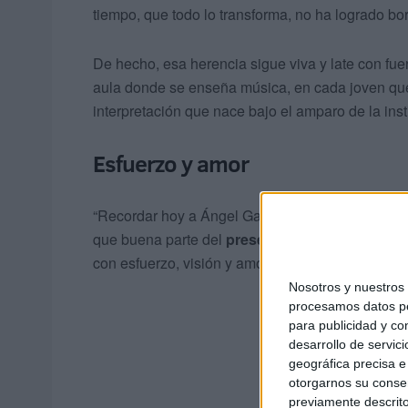
tiempo, que todo lo transforma, no ha logrado bor
De hecho, esa herencia sigue viva y late con fue
aula donde se enseña música, en cada joven que
interpretación que nace bajo el amparo de la insti
Esfuerzo y amor
“Recordar hoy a Ángel García Ruiz no es únicame
que buena parte del
presente musical
de nuestr
con esfuerzo, visión y amor profundo por la cultu
Nosotros y nuestro
procesamos datos per
para publicidad y co
desarrollo de servici
geográfica precisa e 
otorgarnos su conse
previamente descrito