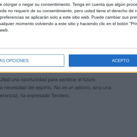
ue han pasado miles de vecinos. También fue el impulsor
e otorgar o negar su consentimiento.
Tenga en cuenta que algún proc
ro Lírico, la Sociedad Amigos de la Música y el
de no requerir de su consentimiento, pero usted tiene el derecho de r
referencias se aplicarán solo a este sitio web. Puede cambiar sus pref
alquier momento volviendo a este sitio y haciendo clic en el botón "Pri
 web.
n lo llevó a otros ámbitos, en concreto, al castrense en el
 la banda del Tercio Duque de Alba II de la Legión.
ÁS OPCIONES
ACEPTO
ultad una oportunidad para sembrar el futuro.
a necesidad del espíritu. No es un adorno, sino una
speranza2, ha expresado Tendero.