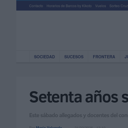
Contacto
Horarios de Barcos by Kikoto
Vuelos
Sorteo Cruz
SOCIEDAD
SUCESOS
FRONTERA
J
Setenta años s
Este sábado allegados y docentes del con
Por
María Valverde
21/02/2026 - 13:10