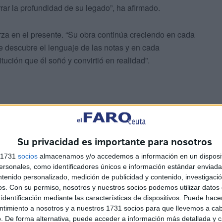
rar la profundidad de su legado”, ha afirmado.
rza en el presente. “Su obra continúa creciendo en cada
 descubre el lenguaje de las notas y en cada
tución que él soñó y convirtió en realidad”.
nte mirar al pasado, es reconocer con gratitud serena
a ciudad se sostiene sobre los cimientos que él levantó
Su privacidad es importante para nosotros
ra”, ha manifestado.
s 1731
socios
almacenamos y/o accedemos a información en un disposit
sonales, como identificadores únicos e información estándar enviada 
ntenido personalizado, medición de publicidad y contenido, investigaci
os.
Con su permiso, nosotros y nuestros socios podemos utilizar datos 
identificación mediante las características de dispositivos. Puede hacer
ntimiento a nosotros y a nuestros 1731 socios para que llevemos a ca
. De forma alternativa, puede acceder a información más detallada y 