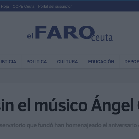
 Roja
COPE Ceuta
Portal del suscriptor
USTICIA
POLÍTICA
CULTURA
EDUCACIÓN
DEPO
in el músico Ángel 
servatorio que fundó han homenajeado el aniversario d