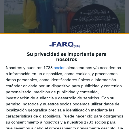
Su privacidad es importante para
nosotros
Cedidas
Nosotros y nuestros 1733
socios
almacenamos y/o accedemos
a información en un dispositivo, como cookies, y procesamos
datos personales, como identificadores únicos e información
estándar enviada por un dispositivo para publicidad y contenido
Tras
la tragedia ocurrida en un taller textil clandestino
personalizado, medición de publicidad y contenido,
en Tánger
, por culpa de las lluvias, asoman historias
investigación de audiencia y desarrollo de servicios.
Con su
permiso, nosotros y nuestros socios podemos utilizar datos de
trágicas como la de una madre que ha perdido a sus
localización geográfica precisa e identificación mediante las
cuatro hijas. Esta mujer, que además es viuda, encarna el
características de dispositivos. Puede hacer clic para otorgarnos
rostro del azote más cruel de un suceso que ha
su consentimiento a nosotros y a nuestros 1733 socios para
evidenciado la falta de control en estos trabajos
que llevemos a cabo el procesamiento previamente descrito. De