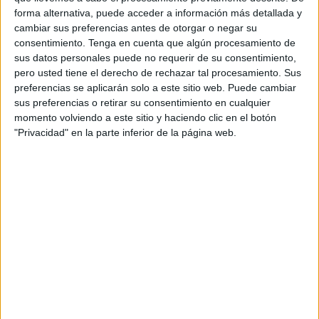
forma alternativa, puede acceder a información más detallada y
clandestinos. La fábrica donde ocurrió la tragedia se
cambiar sus preferencias antes de otorgar o negar su
encontraba en el subsuelo de una casa residencial en
consentimiento.
Tenga en cuenta que algún procesamiento de
donde trabajaban 40 personas, la mayoría mujeres.
sus datos personales puede no requerir de su consentimiento,
pero usted tiene el derecho de rechazar tal procesamiento. Sus
La madre ha declarado a los medios marroquíes que solo
preferencias se aplicarán solo a este sitio web. Puede cambiar
pide a las autoridades, al rey, a dios… que los culpables
sus preferencias o retirar su consentimiento en cualquier
paguen lo que han hecho con sus cuatro hijas. “Es lo único
momento volviendo a este sitio y haciendo clic en el botón
"Privacidad" en la parte inferior de la página web.
que tenía, su padre esta muerto”, ha indicado en una
entrevista realizada por
chouftv
.
Dos de sus hijas estaban apunto de casarse. “Mi
sentimiento es como el de cualquier madre a la que se le
muere un hijo. Cuatro ángeles que se me han marchado”,
lamenta. “Estaba esperando este momento para
casarlas…. tenía todo preparado para la boda, compramos
todo… Pido a las autoridades que hagan justicia, que me
ayuden en este momento, ahora estoy sola sin mis cuatro
hijas y sin mi marido ya fallecido”.