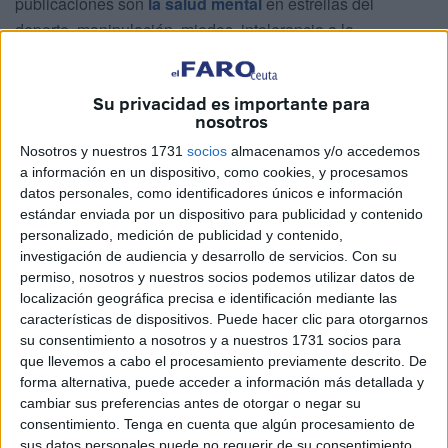
publicaciones son
la salud mental
en estrellas del
deporte, manipulación, miedos, intolerancia a la
incertidumbre, ansiedad, etc.
Su privacidad es importante para
nosotros
Nosotros y nuestros 1731
socios
almacenamos y/o accedemos
a información en un dispositivo, como cookies, y procesamos
datos personales, como identificadores únicos e información
estándar enviada por un dispositivo para publicidad y contenido
personalizado, medición de publicidad y contenido,
investigación de audiencia y desarrollo de servicios.
Con su
permiso, nosotros y nuestros socios podemos utilizar datos de
localización geográfica precisa e identificación mediante las
¿Qué contenido podemos encontrar en su cuenta?
características de dispositivos. Puede hacer clic para otorgarnos
¿Qué temas trata?
su consentimiento a nosotros y a nuestros 1731 socios para
que llevemos a cabo el procesamiento previamente descrito. De
Mi contenido es muy variado. Como psicólogo general
forma alternativa, puede acceder a información más detallada y
sanitario, trato muchos temas que veo en consulta, desde
cambiar sus preferencias antes de otorgar o negar su
ansiedad, depresión o gestión emocional, hasta temas
consentimiento.
Tenga en cuenta que algún procesamiento de
sus datos personales puede no requerir de su consentimiento,