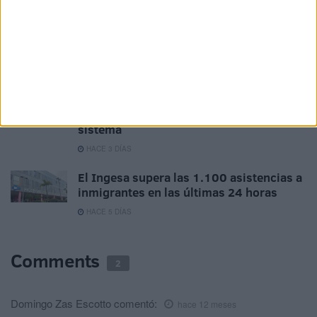
HACE 2 DÍAS
Atención Primaria y el Hospital atienden
a 221 inmigrantes en 24 horas
HACE 2 DÍAS
La CESM agradece la labor de los
sanitarios de Ceuta y pide reforzar el
sistema
HACE 3 DÍAS
El Ingesa supera las 1.100 asistencias a
inmigrantes en las últimas 24 horas
HACE 5 DÍAS
Comments
2
Domingo Zas Escotto
comentó:
hace 12 meses