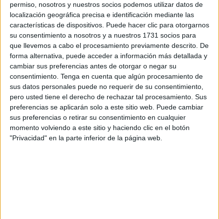
centenar de judokas se preparaban
para recibir nociones
permiso, nosotros y nuestros socios podemos utilizar datos de
sobre este marcial.
localización geográfica precisa e identificación mediante las
características de dispositivos. Puede hacer clic para otorgarnos
Judokas de Ceuta, La Linea o Gibraltar
asistieron a este
su consentimiento a nosotros y a nuestros 1731 socios para
que llevemos a cabo el procesamiento previamente descrito. De
entrenamiento de alto nivel
ante la presencia de
forma alternativa, puede acceder a información más detallada y
familiares en las gradas.
cambiar sus preferencias antes de otorgar o negar su
consentimiento.
Tenga en cuenta que algún procesamiento de
Los pequeños prestaban con atención las indicaciones de
sus datos personales puede no requerir de su consentimiento,
Ángel Benavides, todo un campeón del mundo en la
pero usted tiene el derecho de rechazar tal procesamiento. Sus
categoría de Veteranos. Y para una federación como
preferencias se aplicarán solo a este sitio web. Puede cambiar
sus preferencias o retirar su consentimiento en cualquier
Ceuta es importante que protagonistas de este calado
momento volviendo a este sitio y haciendo clic en el botón
vengan a la ciudad autónoma para fomentar el judo.
"Privacidad" en la parte inferior de la página web.
Rafa Muñoz, presidente de la federación de Judo de
Ceuta y del Club Ushiro
explico la sesión que estaban
impartiendo y lo que supone para el judo de Ceuta
la
visita de un campeón del mundo: “
Se trata un poco de
potenciar el encuentro entre ciudades, viene gente de La
Línea, viene gente de Gibraltar, tenemos una asistencia