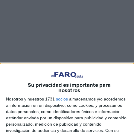
Imágenes: Óscar Román
Su privacidad es importante para
nosotros
Nosotros y nuestros 1731
socios
almacenamos y/o accedemos
a información en un dispositivo, como cookies, y procesamos
Este sábado ha tenido lugar en el pabellón Guillermo
datos personales, como identificadores únicos e información
estándar enviada por un dispositivo para publicidad y contenido
Molina un
stage de judo
impartido por el
campeón del
personalizado, medición de publicidad y contenido,
mundo Ángel Benavides
, donde alrededor de un
investigación de audiencia y desarrollo de servicios.
Con su