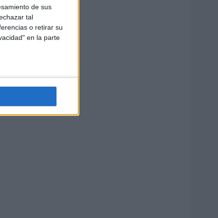
esamiento de sus
echazar tal
erencias o retirar su
vacidad" en la parte