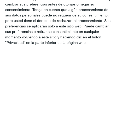
Cantizano y Raquel Muñoz
respectivamente, que han
cambiar sus preferencias antes de otorgar o negar su
completado el recorrido en tan solo 1 hora y 33 minutos y 1
consentimiento.
Tenga en cuenta que algún procesamiento de
hora, 38 minutos y 43 segundos, respectivamente.
sus datos personales puede no requerir de su consentimiento,
pero usted tiene el derecho de rechazar tal procesamiento. Sus
Tras llegar a la línea de meta
, ambas corredoras han
preferencias se aplicarán solo a este sitio web. Puede cambiar
sus preferencias o retirar su consentimiento en cualquier
sido recibidas con fuertes aplausos de todos los
momento volviendo a este sitio y haciendo clic en el botón
presente
s ya que sus nombres quedarán marcados en la
"Privacidad" en la parte inferior de la página web.
historia de esta carrera ya legendaria como es la Cuna de
la Legión, que este año alcanza su X edición.
La segunda clasificada, natural de
Ceuta
Muy emocionada y aún sin creerse el haber conseguido
ese segundo puesto en la X Cuna de la Legión, Andrea
Cantizano no sabía qué decir nada más allá que
“qué
fuerte, no me lo esperaba”,
poniendo así de manifiesto
que este premio es un logro para ella que quedara