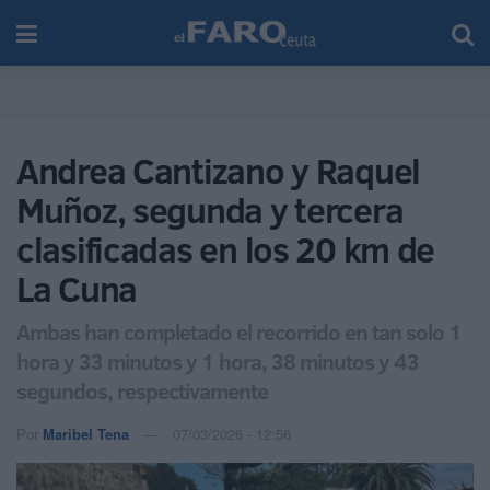
Andrea Cantizano y Raquel
Muñoz, segunda y tercera
clasificadas en los 20 km de
La Cuna
Ambas han completado el recorrido en tan solo 1
hora y 33 minutos y 1 hora, 38 minutos y 43
segundos, respectivamente
Por
Maribel Tena
07/03/2026 - 12:56