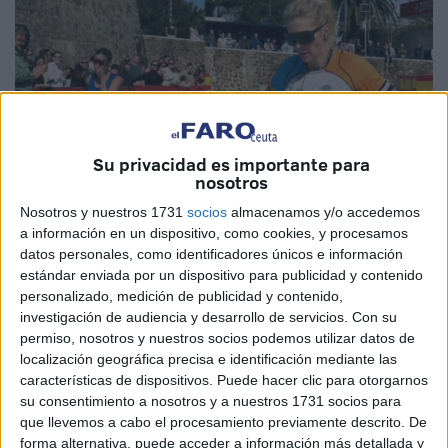
Su privacidad es importante para
nosotros
Nosotros y nuestros 1731
socios
almacenamos y/o accedemos
a información en un dispositivo, como cookies, y procesamos
datos personales, como identificadores únicos e información
estándar enviada por un dispositivo para publicidad y contenido
Juan Zaldívar / Brooks Beall / José L. Echarri / Raúl Fernández
personalizado, medición de publicidad y contenido,
investigación de audiencia y desarrollo de servicios.
Con su
permiso, nosotros y nuestros socios podemos utilizar datos de
localización geográfica precisa e identificación mediante las
La
segunda y tercera clasificadas
en la
categoría
características de dispositivos. Puede hacer clic para otorgarnos
femenina
de los 20km de la
X Cuna de la Legión de
su consentimiento a nosotros y a nuestros 1731 socios para
que llevemos a cabo el procesamiento previamente descrito. De
Ceuta
ya tienen nombre y apellido. Se trata de
Andrea
forma alternativa, puede acceder a información más detallada y