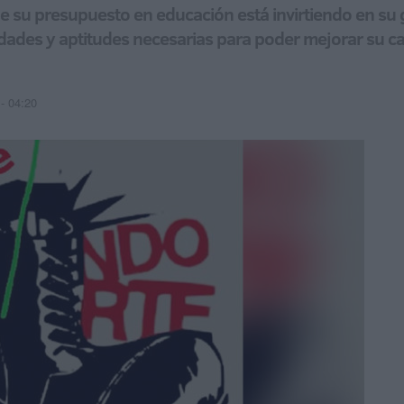
e su presupuesto en educación está invirtiendo en su g
idades y aptitudes necesarias para poder mejorar su ca
- 04:20