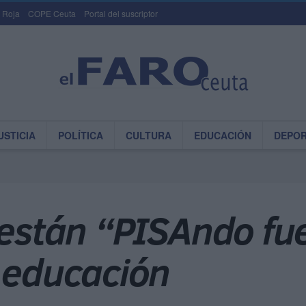
 Roja
COPE Ceuta
Portal del suscriptor
USTICIA
POLÍTICA
CULTURA
EDUCACIÓN
DEPO
 están “PISAndo fu
a educación