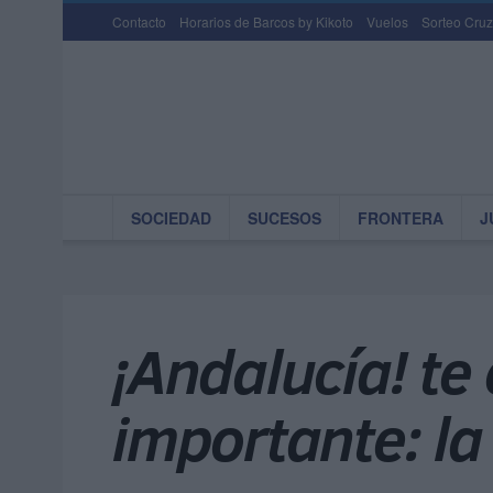
Contacto
Horarios de Barcos by Kikoto
Vuelos
Sorteo Cruz
SOCIEDAD
SUCESOS
FRONTERA
J
¡Andalucía! te
importante: l