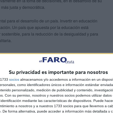
ivamente en la toma de decisiones, en el desarrollo de su
 más justa y democrática.
al para el desarrollo de un país. Invertir en educación
oblación. Un país que apuesta por la educación está
sostenible, para la reducción de la desigualdad y para
itaria.
Su privacidad es importante para nosotros
amos la importancia que merece a la educación ya que
s 1733
socios
almacenamos y/o accedemos a información en un disposit
s resultados del ámbito nacional en relación a las tres
sonales, como identificadores únicos e información estándar enviada 
ntenido personalizado, medición de publicidad y contenido, investigaci
 matemáticas y ciencias.
os.
Con su permiso, nosotros y nuestros socios podemos utilizar datos 
identificación mediante las características de dispositivos. Puede hacer
a Unión Europea, ni en el grupo que conforman los países
ntimiento a nosotros y a nuestros 1733 socios para que llevemos a ca
. De forma alternativa, puede acceder a información más detallada y 
 supera negativamente Ceuta y Melilla, y puntualmente