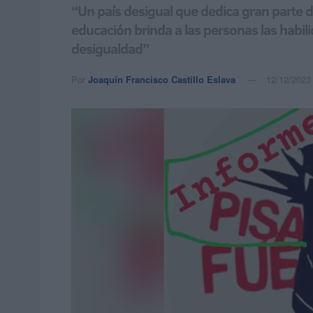
“Un país desigual que dedica gran parte d
educación brinda a las personas las habil
desigualdad”
Por
Joaquín Francisco Castillo Eslava
12/12/2023 