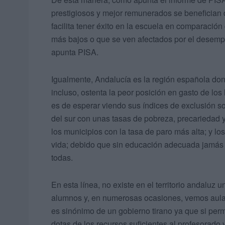
prestigiosos y mejor remunerados se benefician d
facilita tener éxito en la escuela en comparación
más bajos o que se ven afectados por el desemp
apunta PISA.
Igualmente, Andalucía es la región española do
incluso, ostenta la peor posición en gasto de lo
es de esperar viendo sus índices de exclusión soc
del sur con unas tasas de pobreza, precariedad 
los municipios con la tasa de paro más alta; y 
vida; debido que sin educación adecuada jamás
todas.
En esta línea, no existe en el territorio andaluz
alumnos y, en numerosas ocasiones, vemos aulas 
es sinónimo de un gobierno tirano ya que si per
dotas de los recursos suficientes al profesorado 