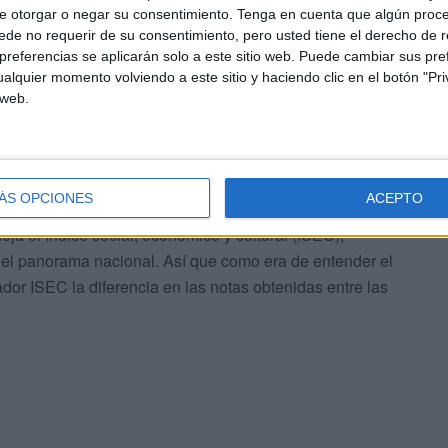
e otorgar o negar su consentimiento.
Tenga en cuenta que algún proc
de no requerir de su consentimiento, pero usted tiene el derecho de r
referencias se aplicarán solo a este sitio web. Puede cambiar sus pref
na. Por tanto, Andalucía, sin una educación digna, jamás
alquier momento volviendo a este sitio y haciendo clic en el botón "Pri
 web.
ersonas de nuestra nación verdi y blanca sea desigual
es y andaluzas (+3M).
 equitativo debería ser capaz de conseguir que el
ÁS OPCIONES
ACEPTO
apacidades y no de circunstancias definidas por su
eja el índice social, económico y cultural (ISEC),
 del panorama nacional. Así que como era de entender el
or ISEC la diferencia en las notas obtenidas entre las