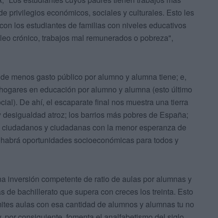
e privilegios económicos, sociales y culturales. Esto les
 con los estudiantes de familias con niveles educativos
leo crónico, trabajos mal remunerados o pobreza",
nde menos gasto público por alumno y alumna tiene; e,
s hogares en educación por alumno y alumna (esto último
ial). De ahí, el escaparate final nos muestra una tierra
y desigualdad atroz; los barrios más pobres de España;
los ciudadanos y ciudadanas con la menor esperanza de
 habrá oportunidades socioeconómicas para todos y
 una inversión competente de ratio de aulas por alumnas y
de bachillerato que supera con creces los treinta. Esto
mites aulas con esa cantidad de alumnos y alumnas tu no
y, por consiguiente, fomenta el analfabetismo del siglo