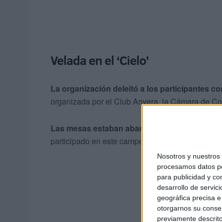
Velada en el ‘Cielo’
La organización deleitó a los participantes 
organizada por el Club Anyera, la Cámara de Com
Las mesas estaban abarrotadas de los integr
participado en este campeonato de España.
Nosotros y nuestro
procesamos datos per
para publicidad y co
desarrollo de servici
geográfica precisa e 
otorgarnos su conse
previamente descrito