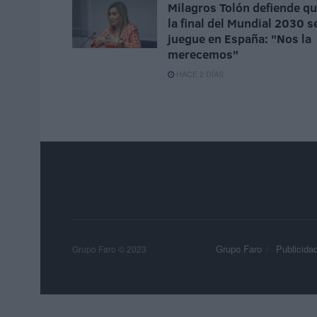
Milagros Tolón defiende q
la final del Mundial 2030 s
juegue en España: "Nos la
merecemos"
HACE 2 DÍAS
Grupo Faro
Publicida
Grupo Faro © 2023