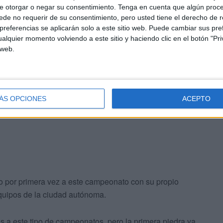
udad como Sergio Aguilera, director general de
e otorgar o negar su consentimiento.
Tenga en cuenta que algún proc
presentantes de la Cámara de Comercio de Ceuta
de no requerir de su consentimiento, pero usted tiene el derecho de r
referencias se aplicarán solo a este sitio web. Puede cambiar sus pref
alquier momento volviendo a este sitio y haciendo clic en el botón "Pri
 web.
dica del campeonato de España de selecciones
 donde primero se presentaron las selecciones que
 la entrega de premios donde los combinados
s.
ÁS OPCIONES
ACEPTO
 por primera vez a este campeonato con su propio
quipos de la ciudad autónoma.
 a este tipo de campeonatos, pero la primera piedra ya