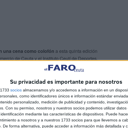
con una cena como colofón
a esta quinta edición
ercio de Ceuta y el Instituto Ceutí de Deportes.
antes
que componían las selecciones que han
Su privacidad es importante para nosotros
s 1733
socios
almacenamos y/o accedemos a información en un disposit
sonales, como identificadores únicos e información estándar enviada 
ntenido personalizado, medición de publicidad y contenido, investigaci
os.
Con su permiso, nosotros y nuestros socios podemos utilizar datos 
identificación mediante las características de dispositivos. Puede hacer
ntimiento a nosotros y a nuestros 1733 socios para que llevemos a ca
. De forma alternativa, puede acceder a información más detallada y 