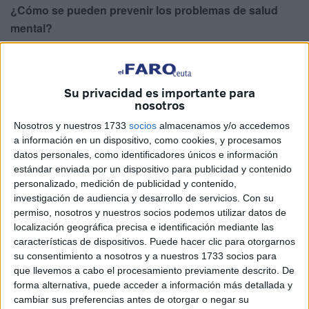
¿Cómo se pueden prevenir los problemas de salud
mental?
Lo esencial es tener una vida lo más saludable posible en
todos los ámbitos. Aunque es verdad que existen una serie
Su privacidad es importante para
de factores de riesgo que hacen que tengamos más
nosotros
posibilidades de tener un problema de salud mental que
Nosotros y nuestros 1733
socios
almacenamos y/o accedemos
otros, como puede ser venir de una situación vulnerable, el
a información en un dispositivo, como cookies, y procesamos
consumo de tóxicos, no llevar una alimentación buena,
datos personales, como identificadores únicos e información
haber sufrido un maltrato, pero no quiere decir que todo el
estándar enviada por un dispositivo para publicidad y contenido
que la sufra venga de alguno de estos factores.
personalizado, medición de publicidad y contenido,
investigación de audiencia y desarrollo de servicios.
Con su
permiso, nosotros y nuestros socios podemos utilizar datos de
localización geográfica precisa e identificación mediante las
características de dispositivos. Puede hacer clic para otorgarnos
su consentimiento a nosotros y a nuestros 1733 socios para
que llevemos a cabo el procesamiento previamente descrito. De
forma alternativa, puede acceder a información más detallada y
"Durante mucho tiempo no
cambiar sus preferencias antes de otorgar o negar su