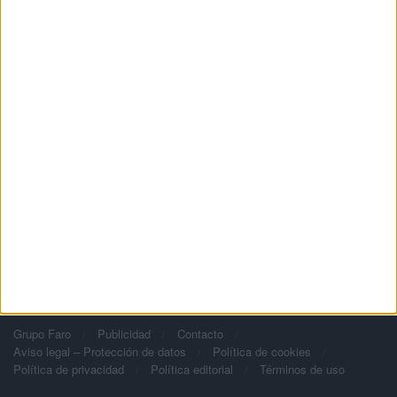
Grupo Faro
Publicidad
Contacto
Aviso legal – Protección de datos
Política de cookies
Política de privacidad
Política editorial
Términos de uso