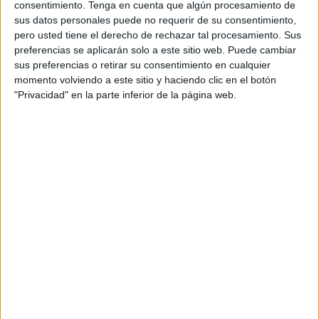
le hemos dado
consentimiento.
Tenga en cuenta que algún procesamiento de
sus datos personales puede no requerir de su consentimiento,
importancia, y tiene la
pero usted tiene el derecho de rechazar tal procesamiento. Sus
preferencias se aplicarán solo a este sitio web. Puede cambiar
misma que la salud física"
sus preferencias o retirar su consentimiento en cualquier
momento volviendo a este sitio y haciendo clic en el botón
También existen factores genéticos que están ahí de
"Privacidad" en la parte inferior de la página web.
manera latente y que ante la aparición de un
acontecimiento pueden despertar esa predisposición
genética a tenerla.
Para promocionar nuestra salud mental podemos hacer
ejercicio físico de manera regular, tener una buen higiene
del sueño, ser capaz de identificar nuestras emociones y
saber controlarlas, por ejemplo, no sentir ira cuando tengo
que estar triste y ser capaces de ubicar cada emoción en
su sitio y circunstancia.