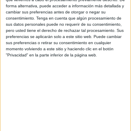
pacíficamente su derecho a la libertad de expresión”, y
forma alternativa, puede acceder a información más detallada y
cambiar sus preferencias antes de otorgar o negar su
lamentó que la legislación del país sigue “reforzando la
consentimiento.
Tenga en cuenta que algún procesamiento de
desigualdad de género” y penalizando la homosexualidad.
sus datos personales puede no requerir de su consentimiento,
pero usted tiene el derecho de rechazar tal procesamiento. Sus
En su informe anual sobre derechos humanos en el
preferencias se aplicarán solo a este sitio web. Puede cambiar
mundo, la organización afirma que los tribunales
sus preferencias o retirar su consentimiento en cualquier
marroquíes siguen “mostrando intolerancia hacia la
momento volviendo a este sitio y haciendo clic en el botón
libertad de expresión” y condenando a personas por
"Privacidad" en la parte inferior de la página web.
expresar sus opiniones.
Cita los casos de seis personas, entre ellas dos
periodistas, Omar Radi y Souleiman Raissouni, cuyas
condenas a 6 y 5 años de prisión, respectivamente, fueron
confirmadas en julio por el Tribunal de Casación marroquí,
la máxima instancia judicial del país.
Amnistía Internacional menciona la condena a 18 meses
de cárcel al activista pro derechos humanos Rida