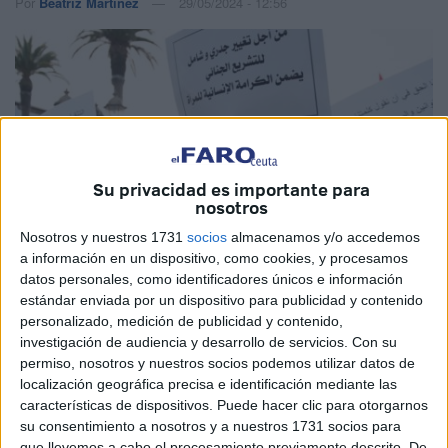
Por
Beatriz Martínez
29/05/2024 - 12:56
Su privacidad es importante para
nosotros
Nosotros y nuestros 1731
socios
almacenamos y/o accedemos
a información en un dispositivo, como cookies, y procesamos
datos personales, como identificadores únicos e información
Imagen de archivo
estándar enviada por un dispositivo para publicidad y contenido
personalizado, medición de publicidad y contenido,
investigación de audiencia y desarrollo de servicios.
Con su
permiso, nosotros y nuestros socios podemos utilizar datos de
localización geográfica precisa e identificación mediante las
Amnistía Internacional (AI) denunció las condenas en
características de dispositivos. Puede hacer clic para otorgarnos
Marruecos de al menos seis personas, entre ellas
su consentimiento a nosotros y a nuestros 1731 socios para
activistas, periodistas y un abogado, por “ejercer
que llevemos a cabo el procesamiento previamente descrito. De