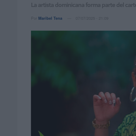
La artista dominicana forma parte del car
Por
Maribel Tena
07/07/2025 - 21:09