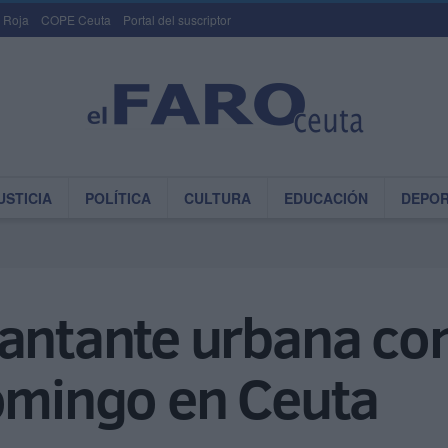
 Roja
COPE Ceuta
Portal del suscriptor
USTICIA
POLÍTICA
CULTURA
EDUCACIÓN
DEPO
cantante urbana co
domingo en Ceuta