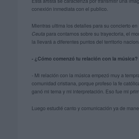
Esta artista se caracteriza por transmitir una i
conexión inmediata con el publico.
Mientras ultima los detalles para su concierto e
Ceuta
para contarnos sobre su trayectoria, el m
la llevará a diferentes puntos del territorio nacion
- ¿Cómo comenzó tu relación con la música?
- Mi relación con la música empezó muy a tempr
comunidad cristiana, porque profeso la fe católi
ganó mi tema y mi interpretación. Eso fue mi pr
Luego estudié canto y comunicación ya de maner