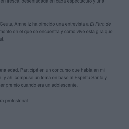
magen fresca, desenfadada en cada espectáculo y una
n Ceuta, Amneliz ha ofrecido una entrevista a
El Faro de
omento en el que se encuentra y cómo vive esta gira que
al.
ana edad. Participé en un concurso que había en mi
ca, y ahí compuse un tema en base al Espíritu Santo y
imer premio cuando era un adolescente.
a profesional.