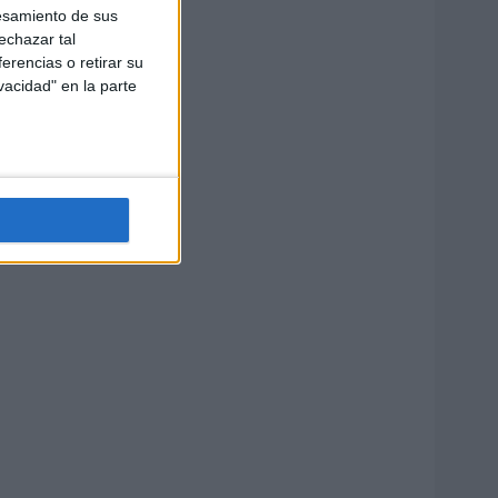
esamiento de sus
echazar tal
erencias o retirar su
vacidad" en la parte