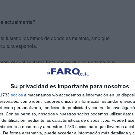
ves actualmente?
e fusiono los ritmos de donde es mi etnia, sino que
 cultura española.
tón, el cual se llama Esta noche, que es un tema muy
plataformas digitales.
Su privacidad es importante para nosotros
cias del mercado?
s 1733
socios
almacenamos y/o accedemos a información en un disposit
sonales, como identificadores únicos e información estándar enviada 
 interesante del tipo de urbana que soy, porque te vas
ntenido personalizado, medición de publicidad y contenido, investigaci
ando más actualmente en el mercado.
os.
Con su permiso, nosotros y nuestros socios podemos utilizar datos 
identificación mediante las características de dispositivos. Puede hacer
ntimiento a nosotros y a nuestros 1733 socios para que llevemos a ca
s preparando una gira bastante
. De forma alternativa, puede acceder a información más detallada y 