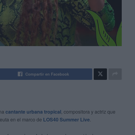
Compartir en Facebook
una
cantante urbana tropical
, compositora y actriz que
Ceuta en el marco de
LOS40 Summer Live
.