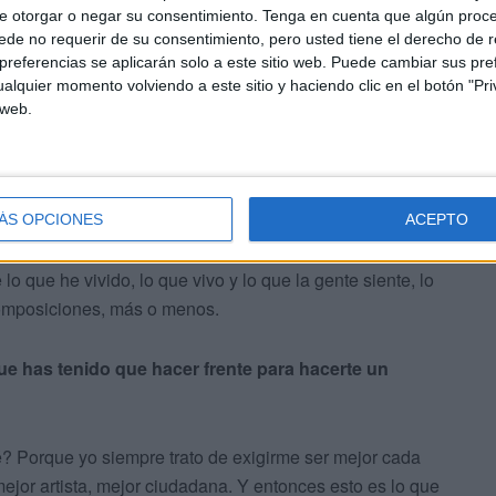
íses de América Latina"
e otorgar o negar su consentimiento.
Tenga en cuenta que algún proc
de no requerir de su consentimiento, pero usted tiene el derecho de r
referencias se aplicarán solo a este sitio web. Puede cambiar sus pref
alquier momento volviendo a este sitio y haciendo clic en el botón "Pri
spira a la hora de crear?
 web.
ÁS OPCIONES
ACEPTO
 que he vivido, lo que vivo y lo que la gente siente, lo
composiciones, más o menos.
que has tenido que hacer frente para hacerte un
é? Porque yo siempre trato de exigirme ser mejor cada
ejor artista, mejor ciudadana. Y entonces esto es lo que