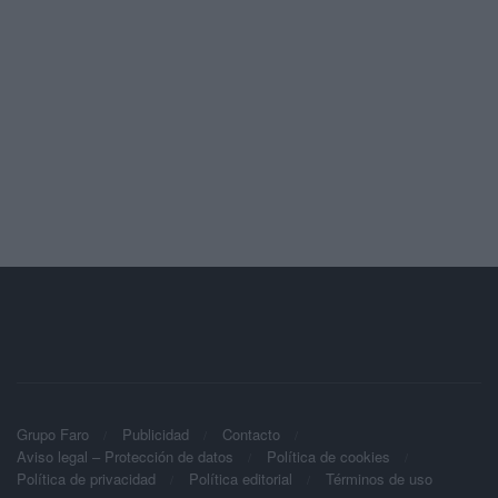
Grupo Faro
Publicidad
Contacto
Aviso legal – Protección de datos
Política de cookies
Política de privacidad
Política editorial
Términos de uso