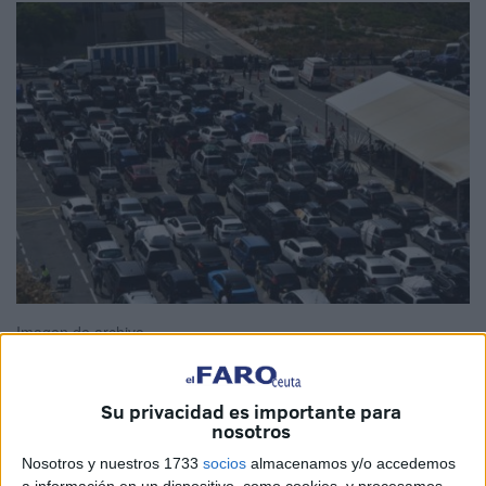
Imagen de archivo
Su privacidad es importante para
nosotros
Como cada año, la
Asociación de Amigos del Pueblo
Marroquí (AAPM)
ha lanzado un llamamiento conjunto
Nosotros y nuestros 1733
socios
almacenamos y/o accedemos