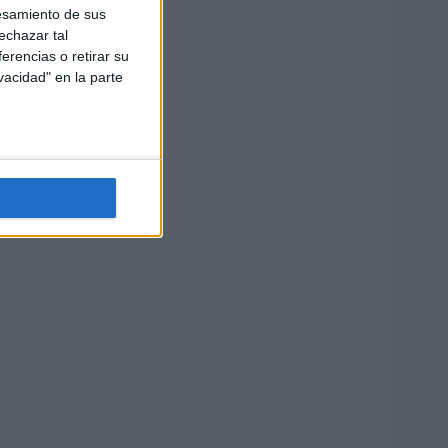
esamiento de sus
echazar tal
erencias o retirar su
vacidad" en la parte