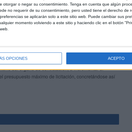
e otorgar o negar su consentimiento.
Tenga en cuenta que algún proc
de no requerir de su consentimiento, pero usted tiene el derecho de r
referencias se aplicarán solo a este sitio web. Puede cambiar sus pref
alquier momento volviendo a este sitio y haciendo clic en el botón "Pri
 web.
josa en términos económicos, siendo el precio el único
quisitos técnicos expuestos en el correspondiente Pliego
e, con motivo de la baja en el precio unitario de estos
ÁS OPCIONES
ACEPTO
jera un ahorro respecto del presupuesto de licitación, el
iterio del órgano de contratación, a incrementar el
 el presupuesto máximo de licitación, concretándose así