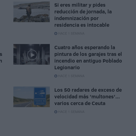
Si eres militar y pides
reducción de jornada, la
indemnización por
residencia es intocable
HACE 1 SEMANA
Cuatro años esperando la
s
pintura de los garajes tras el
n
incendio en antiguo Poblado
Legionario
HACE 1 SEMANA
Los 50 radares de exceso de
velocidad más 'multones'...
varios cerca de Ceuta
HACE 1 SEMANA