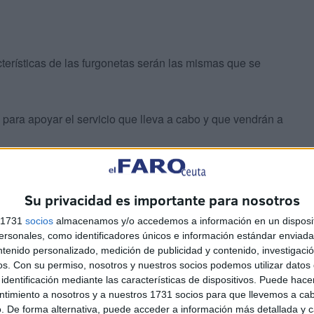
acterísticas de las furgonetas serán las mismas que se
o para apoyar el servicio que lleva a cabo y que vendrán a
Su privacidad es importante para nosotros
s 1731
socios
almacenamos y/o accedemos a información en un disposit
sonales, como identificadores únicos e información estándar enviada 
dependencias de Amgevicesa ya matriculadas, con su
ntenido personalizado, medición de publicidad y contenido, investigaci
stible llenos en el plazo máximo de 15 días naturales
os.
Con su permiso, nosotros y nuestros socios podemos utilizar datos 
uesto máximo asciende a 78.000 euros incluidos los
identificación mediante las características de dispositivos. Puede hacer
ntimiento a nosotros y a nuestros 1731 socios para que llevemos a ca
. De forma alternativa, puede acceder a información más detallada y 