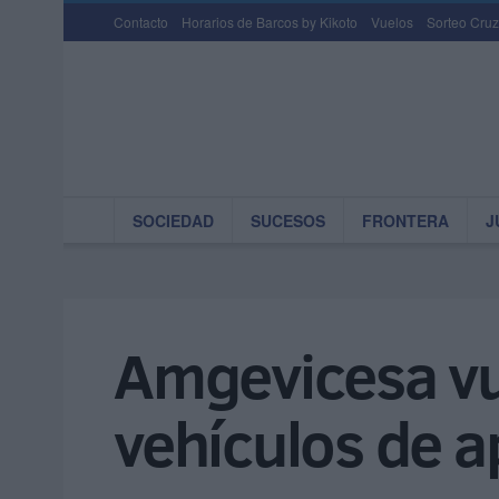
Contacto
Horarios de Barcos by Kikoto
Vuelos
Sorteo Cruz
SOCIEDAD
SUCESOS
FRONTERA
J
Amgevicesa vue
vehículos de a