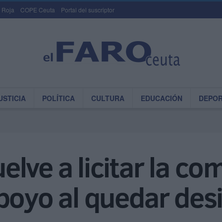
 Roja
COPE Ceuta
Portal del suscriptor
USTICIA
POLÍTICA
CULTURA
EDUCACIÓN
DEPO
lve a licitar la co
poyo al quedar des