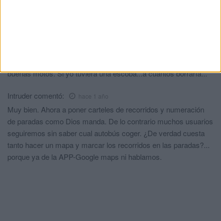
África García
comentó:
hace 1 año
Dijeron que para el 2025, ahora que para el 2026 y teniendo en
cuenta que este acaba el 31 de diciembre, veremos... Cuánta
ineficacia. Cómo se nota que ellos tienen sus buenos coches y
buenas motos. Si yo tuviera una escoba...a cuantos borraría...
Intruder
comentó:
hace 1 año
Muy bien. Ahora a poner carteles de recorridos y numeración
de paradas como Dios manda. De lo contrario muchos usuarios
seguiremos sin saber cual autobús coger. ¿De verdad cuesta
tanto hacer un mapa y marcar los recorridos en las paradas?...
porque ya de la APP-Google maps ni hablamos.