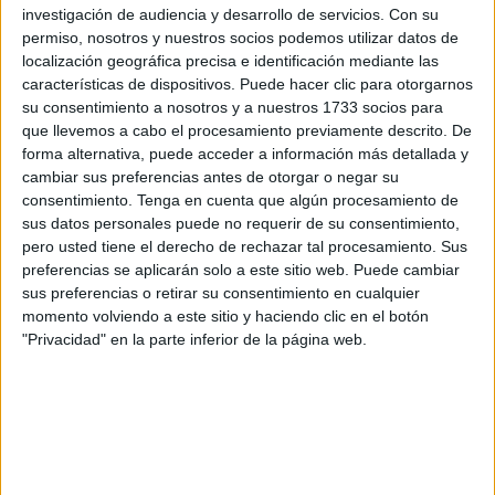
llegada de los nuevos a
utobuses
ha sido percibida como
investigación de audiencia y desarrollo de servicios.
Con su
un cambio necesario y beneficioso por los ceutíes, no solo
permiso, nosotros y nuestros socios podemos utilizar datos de
localización geográfica precisa e identificación mediante las
por el confort y la tecnología de los nuevos vehículos, sino
características de dispositivos. Puede hacer clic para otorgarnos
también por su impacto positivo en el entorno.
su consentimiento a nosotros y a nuestros 1733 socios para
que llevemos a cabo el procesamiento previamente descrito. De
El gerente de Amgevicesa, José Luis Fernández Medida,
forma alternativa, puede acceder a información más detallada y
ha valorado positivamente el primer año de circulación de
cambiar sus preferencias antes de otorgar o negar su
los híbridos: “En líneas generales el balance es positivo.
consentimiento.
Tenga en cuenta que algún procesamiento de
Nuestro objetivo principal era conseguir incrementar el
sus datos personales puede no requerir de su consentimiento,
pero usted tiene el derecho de rechazar tal procesamiento. Sus
número de viajeros y se ha logrado”, comenta.
preferencias se aplicarán solo a este sitio web. Puede cambiar
sus preferencias o retirar su consentimiento en cualquier
Un aumento que avalan las cifras registradas a lo largo de
momento volviendo a este sitio y haciendo clic en el botón
los últimos años. En todo el 2022 utilizaron en Ceuta el
"Privacidad" en la parte inferior de la página web.
servicio de transporte urbano 2.705.172 personas y, solo
en la mitad de 2025 los datos superan ya los dos millones
de usuarios, por lo que previsiblemente el ejercicio se
cerrará duplicando al menos esas cifras.