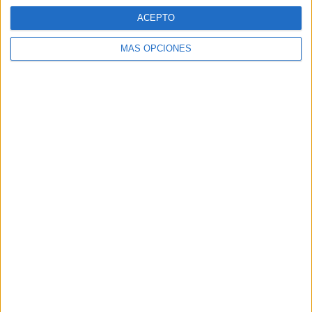
ACEPTO
Consumo
MÁS OPCIONES
El consumo del Citaro Hybrid, marca de los vehículos
utilizados para el servicio, varía según diversos factores,